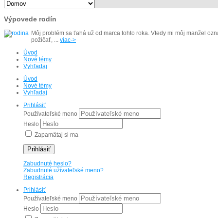
Výpovede rodín
Môj problém sa ťahá už od marca tohto roka. Vtedy mi môj manžel oznám
požičať, ...
viac->
Úvod
Nové témy
Vyhľadaj
Úvod
Nové témy
Vyhľadaj
Prihlásiť
Používateľské meno
Heslo
Zapamätaj si ma
Prihlásiť
Zabudnuté heslo?
Zabudnuté užívateľské meno?
Registrácia
Prihlásiť
Používateľské meno
Heslo