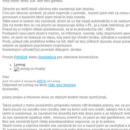
Ahoj všem: dnes 308. den bez gamblu
Zdravím po delší době všechny kdo navstevuji tuto stranku.
Chci jen strucne oznámit, ze jsem naprosto v pohode , bazeni jsem mel za celou d
porovnani s bazenim které jsem mival to byla sranda.
Stále jsem si vedom sily zavislosti, drzim se uz tak nejak automaticky a se samo
Zde na tomto foru /a i na jinych/ se doporucuje léčba v PL, ja ji nijak nekritizuji,
Pokud by si ovšem někdo predstavoval, ze je to jednoducha věc - NENI.
Postupem casu jsem dosel k nazoru, ze informace, navody, rady, doporuceni apod, k
toho, ze jsem se dokazal ze stavu, kdy jsem byl chodici troska, vyhrabat a nastart
Proto, pokud zde proběhne kritika na lidi, kteří se bez zištných duvodu snazi pora
vetsine ve spatnem psychickem rozpolozeni.
Nasledujúci užívateľ(ia) povedali ďakujem:
dontao
Prosím
Prihlásiť
alebo
Registrácia
pre zdieľanie konverzácie.
Lemog
Viac
pred 10 rokmi 3 mesiacmi
#3575
od
Lemog
Odpoveď od
Lemog
na tému
Odp.:bez liecenia
dusiander,
psany projev a mluvene slovo se stejnym textem muze vyznit jinak,
Takze pokud z meho posledniho prispevku nebylo citit dostatek pokory, ver, ze 
Jsem pouze na zacatku one chodby, kde na konci sviti ono svetlo, lakajici me k s
velmi si uvedomuji, ze zavislost me dovedla tam kde dnes jsem a ze kdybych nebyl 
Ja sve zavislosti vyjadruji vdek , nemuzu zmenit to, ze jsem se stal gamblerem, m
Bez sve zavislosti bych nikdy pravdepodobne nepoznal, co je to pokora.
Stojim rovne a vzprima hledim sve zavislosti do oci a naucil jsem se neuhybat a 
To ovsem neznamena, ze bych zlehcoval nebo dokonce zanedbaval dolecovani sve