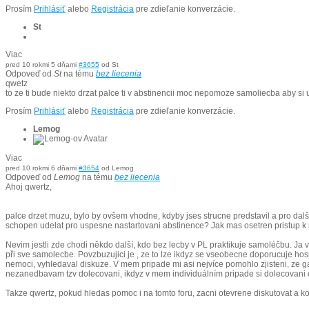
Prosím
Prihlásiť
alebo
Registrácia
pre zdieľanie konverzácie.
St
Viac
pred 10 rokmi 5 dňami
#3655
od
St
Odpoveď od
St
na tému
bez liecenia
qwetz
to ze ti bude niekto drzat palce ti v abstinencii moc nepomoze samoliecba aby si 
Prosím
Prihlásiť
alebo
Registrácia
pre zdieľanie konverzácie.
Lemog
Viac
pred 10 rokmi 6 dňami
#3654
od
Lemog
Odpoveď od
Lemog
na tému
bez liecenia
Ahoj qwertz,
palce drzet muzu, bylo by ovšem vhodne, kdyby jses strucne predstavil a pro dalš
schopen udelat pro uspesne nastartovani abstinence? Jak mas osetren pristup 
Nevim jestli zde chodi někdo další, kdo bez lecby v PL praktikuje samoléčbu. Ja v
při sve samolecbe. Povzbuzujici je , ze to lze ikdyz se vseobecne doporucuje h
nemoci, vyhledaval diskuze. V mem pripade mi asi nejvíce pomohlo zjisteni, ze gamb
nezanedbavam tzv dolecovani, ikdyz v mem individuálním pripade si dolecovani o
Takze qwertz, pokud hledas pomoc i na tomto foru, zacni otevrene diskutovat a k