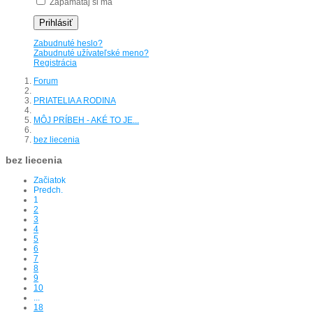
Zapamätaj si ma
Prihlásiť
Zabudnuté heslo?
Zabudnuté užívateľské meno?
Registrácia
Forum
PRIATELIA A RODINA
MÔJ PRÍBEH - AKÉ TO JE...
bez liecenia
bez liecenia
Začiatok
Predch.
1
2
3
4
5
6
7
8
9
10
...
18