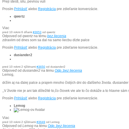
Preji stesti, silu, pevnou vuli
Prosím
Prihlásiť
alebo
Registrácia
pre zdieľanie konverzácie.
qwertz
Viac
pred 10 rokmi 6 dňami
#3653
od
qwertz
Odpoveď od
qwertz
na tému
bez liecenia
zdraviim od dnes som sa dal na samo liecbu dlzte palce
Prosím
Prihlásiť
alebo
Registrácia
pre zdieľanie konverzácie.
dusiander2
pred 10 rokmi 2 týždnami
#3650
od
dusiander2
Odpoveď od
dusiander2
na tému
Odp.:bez liecenia
Lemog,
držím aj na ďalej palce a prajem mnoho čistých dni do ďalšieho života. ďusiander
,,V živote nie je ani tak dôležité to,čo človek vie ale to čo dokáže a to hlavne sám 
Prosím
Prihlásiť
alebo
Registrácia
pre zdieľanie konverzácie.
Lemog
Viac
pred 10 rokmi 2 týždnami
#3649
od
Lemog
Odpoveď od
Lemog
na tému
Odp.:bez liecenia