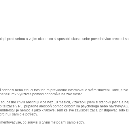
utajil pred sebou a vojim okolim co si sposobil skus o sebe povedat viac preco si s
í prichozi nebo ctouci toto forum pravidelne informoval o svém snazeni. Jake je tve
k penezum? Vyuzivas pomoci odborníka na zavislost?
 soucasne chvili abstinuji vice nez 10 mesicu, v zacatku jsem si stanovil jasna a ne
ospitalizace v PL, pripadne alespoň pomoc odborníka psychologa nebo navstevy AG.
lerstvi je nemoc a jako k takove jsem ke sve zavislosti zacal pristupovat. Toto zjis
rdinuji sam dle potřeby.
omentovat vse, co souvisi s tvými metodami samolecby.