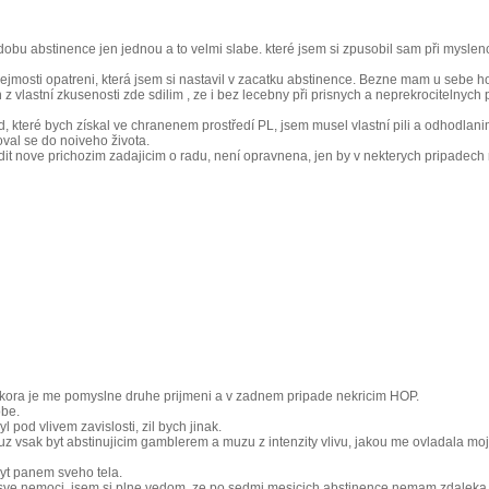
obu abstinence jen jednou a to velmi slabe. které jsem si zpusobil sam při myslenc
zrejmosti opatreni, která jsem si nastavil v zacatku abstinence. Bezne mam u sebe h
 jen z vlastní zkusenosti zde sdilim , ze i bez lecebny při prisnych a neprekrocitelny
teré bych získal ve chranenem prostředí PL, jsem musel vlastní pili a odhodlanim a t
oval se do noiveho života.
dit nove prichozim zadajicim o radu, není opravnena, jen by v nekterych pripadech mo
pokora je me pomyslne druhe prijmeni a v zadnem pripade nekricim HOP.
obe.
pod vlivem zavislosti, zil bych jinak.
uz vsak byt abstinujicim gamblerem a muzu z intenzity vlivu, jakou me ovladala moje 
byt panem sveho tela.
 nemoci, jsem si plne vedom, ze po sedmi mesicich abstinence nemam zdaleka vyh