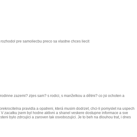
a rozhodol pre samoliecbu preco sa vlastne chces liecit
 rodinne zazemi? zijes sam? s rodici, s manželkou a dětmi? co jsi ochoten a
prekrocitelna pravidla a opatreni, která musim dodrzet, chci-li pomyslet na uspech
 V zacatku jsem byl hodne aktivni a shanel veskere dostupne informace a sve
teni bylo zdrcujici a zaroven tak osvobozujici. Je to beh na dlouhou trat, i dnes