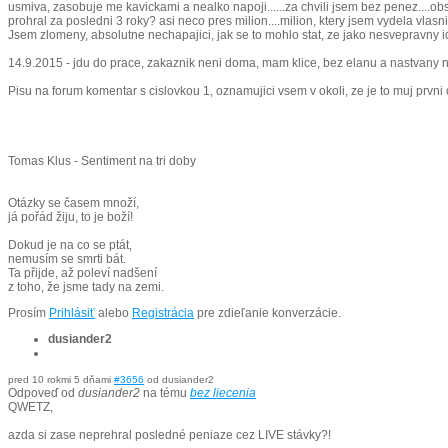
usmiva, zasobuje me kavickami a nealko napoji......za chvili jsem bez penez....ob
prohral za posledni 3 roky? asi neco pres milion....milion, ktery jsem vydela vla
Jsem zlomeny, absolutne nechapajici, jak se to mohlo stat, ze jako nesvepravny 
14.9.2015 - jdu do prace, zakaznik neni doma, mam klice, bez elanu a nastvany n
Pisu na forum komentar s cislovkou 1, oznamujici vsem v okoli, ze je to muj prvn
Tomas Klus - Sentiment na tri doby
Otázky se časem množí,
já pořád žiju, to je boží!
Dokud je na co se ptát,
nemusím se smrti bát.
Ta přijde, až poleví nadšení
z toho, že jsme tady na zemi.
Prosím
Prihlásiť
alebo
Registrácia
pre zdieľanie konverzácie.
dusiander2
pred 10 rokmi 5 dňami
#3656
od
dusiander2
Odpoveď od
dusiander2
na tému
bez liecenia
QWETZ,
azda si zase neprehral posledné peniaze cez LIVE stávky?!