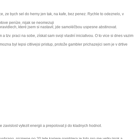
e, ze bych sel do herny jen tak, na kafe, bez penez. Rychle to odeznelo, v
otove peníze, nijak se neomezuji
ch pravidlech, které jsem si nastavil, jde samoléčbou uspesne abstinovat.
zv. praci na sobe, získat sam svoji vlastní iniciativou. O to vice si dnes vazim
zna byl lepsi citlivejsi pristup, protože gambler prichazejici sem je v drtive
zavislost vytezit energii a prepolovat ji do kladnych hodnot.
rano, nicmene po 20 lete kariere gamblera je toto pro me velky krok a