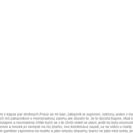
v kapse par drobnych.Prace se mi dari, zakaznik je suprovni, vstricny, jeden z ma
rict zakaznikovi o momoradnou zalohu ale zkusim to. Je to docela trapne, rikat si
pet polapen a neomalene /chtel bych se v te chvili videt/ se ptam, jestli by byla moz
penize a mozek jiz nemysli na nic jineho, nez kombinace sazek, uz se vidim u rulety.
mbler zapomina na realitu a jako smyslu zbaveny, tvarici se jako mist sveta, pret