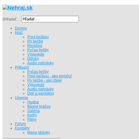
0
Hľadať ...
Domov
Hráč
Pred liečbou
Po liečbe
Recidíva
Počas liečby
Výpovede
Dlžoby
Audio nahrávky
Príbuzní
Počas liečby
Pred liečbou - ako pomôcť
Po liečbe - ako ďalej
Výpovede
Audio nahrávky
Deti a gambling
Umenie
Hudba
Básne hráčov
Galéria
Knihy
Filmy
Fórum
Kontakty
Mapa stránky