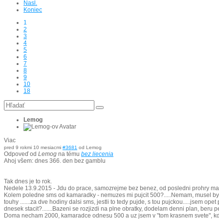
Nasl.
Koniec
1
2
3
4
5
6
7
8
9
10
18
Lemog
Viac
pred 9 rokmi 10 mesiacmi
#3681
od
Lemog
Odpoveď od
Lemog
na tému
bez liecenia
Ahoj všem: dnes 366. den bez gamblu
Tak dnes je to rok.
Nedele 13.9.2015 - Jdu do prace, samozrejme bez benez, od posledni prohry mam 
Kolem poledne sms od kamaradky - nemuzes mi pujcit 500?.....Nemam, musel bych 
touhy .......za dve hodiny dalsi sms, jestli to tedy pujde, s tou pujckou.....jsem o
dnesek stacit?.......Bazeni se rozjizdi na plne obratky, dodelam denni plan, beru 
Doma necham 2000, kamaradce odnesu 500 a uz jsem v "tom krasnem svete", kde ga