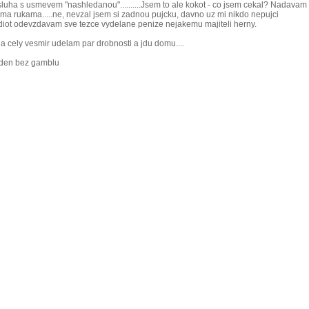
sluha s usmevem "nashledanou"..........Jsem to ale kokot - co jsem cekal? Nadavam s
snima rukama.....ne, nevzal jsem si zadnou pujcku, davno uz mi nikdo nepujci
idiot odevzdavam sve tezce vydelane penize nejakemu majiteli herny.
a cely vesmir udelam par drobnosti a jdu domu....
i den bez gamblu