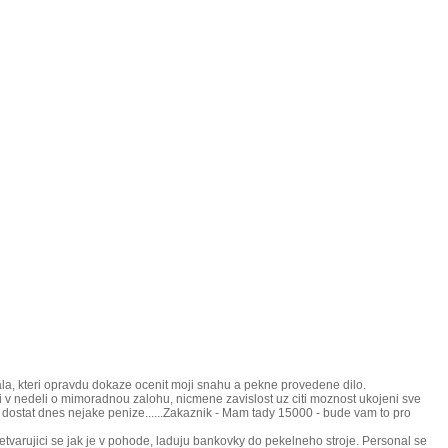
la, kteri opravdu dokaze ocenit moji snahu a pekne provedene dilo.
 v nedeli o mimoradnou zalohu, nicmene zavislost uz citi moznost ukojeni sve
nost dostat dnes nejake penize......Zakaznik - Mam tady 15000 - bude vam to pro
varujici se jak je v pohode, laduju bankovky do pekelneho stroje. Personal se