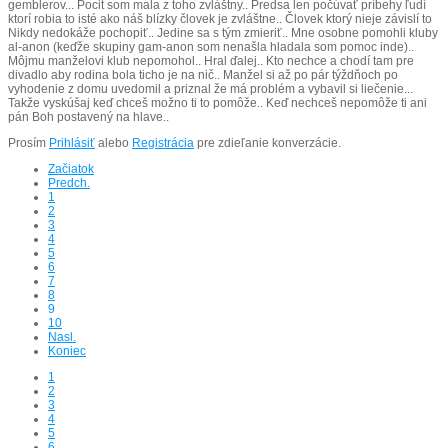
gemblerov... Pocit som mala z toho zvláštny.. Predsa len počúvať príbehy ľudí
ktorí robia to isté ako náš blízky človek je zvláštne.. Človek ktorý nieje závislí to
Nikdy nedokáže pochopiť.. Jedine sa s tým zmieriť.. Mne osobne pomohli kluby
al-anon (keďže skupiny gam-anon som nenašla hladala som pomoc inde)..
Môjmu manželovi klub nepomohol.. Hral ďalej.. Kto nechce a chodí tam pre
divadlo aby rodina bola ticho je na nič.. Manžel si až po pár týždňoch po
vyhodenie z domu uvedomil a priznal že má problém a vybavil si liečenie...
Takže vyskúšaj keď chceš možno ti to pomôže.. Keď nechceš nepomôže ti ani
pán Boh postavený na hlave..
Prosím
Prihlásiť
alebo
Registrácia
pre zdieľanie konverzácie.
Začiatok
Predch.
1
2
3
4
5
6
7
8
9
10
Nasl.
Koniec
1
2
3
4
5
6