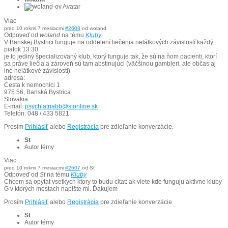
Viac
pred 10 rokmi 7 mesiacmi
#2608
od
woland
Odpoveď od
woland
na tému
Kluby
V Banskej Bystrici funguje na oddelení liečenia nelátkových závislostí každý
piatok 13:30
je to jediný špecializovaný klub, ktorý funguje tak, že sú na ňom pacienti, ktorí
sa práve liečia a zároveň sú tam abstinujúci (väčšinou gambleri, ale občas aj
iné nelátkové závislosti)
adresa:
Cesta k nemocnici 1
975 56, Banská Bystrica
Slovakia
E-mail:
psychiatriabb@stonline.sk
Telefón: 048 / 433 5821
Prosím
Prihlásiť
alebo
Registrácia
pre zdieľanie konverzácie.
St
Autor témy
Viac
pred 10 rokmi 7 mesiacmi
#2607
od
St
Odpoveď od
St
na tému
Kluby
Chcem sa opytat vsetkych ktory to budu citat: ak viete kde funguju aktivne kluby
G v ktorých mestach napište mi. Ďakujem
Prosím
Prihlásiť
alebo
Registrácia
pre zdieľanie konverzácie.
St
Autor témy