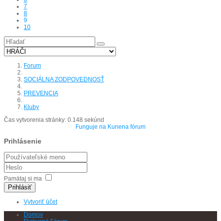
7
8
9
10
Forum
SOCIÁLNA ZODPOVEDNOSŤ
PREVENCIA
Kluby
Čas vytvorenia stránky: 0.148 sekúnd
Funguje na
Kunena fórum
Prihlásenie
Pamätaj si ma
Prihlásiť
Vytvoriť účet
Domov