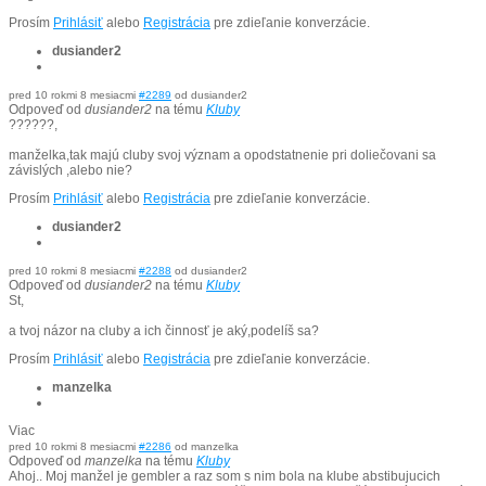
Prosím
Prihlásiť
alebo
Registrácia
pre zdieľanie konverzácie.
dusiander2
pred 10 rokmi 8 mesiacmi
#2289
od
dusiander2
Odpoveď od
dusiander2
na tému
Kluby
??????,
manželka,tak majú cluby svoj význam a opodstatnenie pri doliečovani sa
závislých ,alebo nie?
Prosím
Prihlásiť
alebo
Registrácia
pre zdieľanie konverzácie.
dusiander2
pred 10 rokmi 8 mesiacmi
#2288
od
dusiander2
Odpoveď od
dusiander2
na tému
Kluby
St,
a tvoj názor na cluby a ich činnosť je aký,podelíš sa?
Prosím
Prihlásiť
alebo
Registrácia
pre zdieľanie konverzácie.
manzelka
Viac
pred 10 rokmi 8 mesiacmi
#2286
od
manzelka
Odpoveď od
manzelka
na tému
Kluby
Ahoj.. Moj manžel je gembler a raz som s nim bola na klube abstibujucich