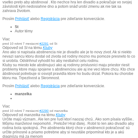
vsetko preto aby abstinoval . Kto nechce hra len divadlo a pokračuje vo svojej
závislosti kým nedosiahne dno a potom snáď urobí zmenu ak nie tak sa
zahrava životom.
Prosím
Prihlásiť
alebo
Registrácia
pre zdieľanie konverzácie.
St
Autor témy
Viac
pred 10 rokmi 7 mesiacmi
#2291
od
St
Odpoveď od
St
na tému
Kluby
Ano ako si napisala abstinencia nie je divadlo ale je to novy zivot. Ak si niekto
nevazi sancu ktoru dostal od zivota od rodiny mozno mu pomoze presneto to co
si urobila. Odstrihnut vyhodit ho aby nestiahol celu rodinu.
Kluby su miesto kde abstinujuci ako aj rodinny prislusnici maju priestor riesit
problemy ktore maju spojene s abstinenciou ale aj ine veci ktore chcu. Kto chce
ábstinovat potrebuje si osvojit pravidla ktore ho budu drzat. Pokora ku chorobe
ktoru ma. Trpezlivost a Skromnost.
Prosím
Prihlásiť
alebo
Registrácia
pre zdieľanie konverzácie.
manzelka
Viac
pred 10 rokmi 7 mesiacmi
#2290
od
manzelka
Odpoveď od
manzelka
na tému
Kluby
Určite majú význam.. Ale len pre ľudí ktorí naozaj chcú.. Ako som písala vyššie..
Môjmu manželovi nepomohli.. Pretože! Hral ďalej.. Robil to len ako divadlo aby
rodina bola spokojná.. Pre abstinenta ktorý chce v abstinencii pokračovať sú
určite prínosné a priamo potrebne aby si neustále pripomínal kto je a akú
diagnózu má za menom