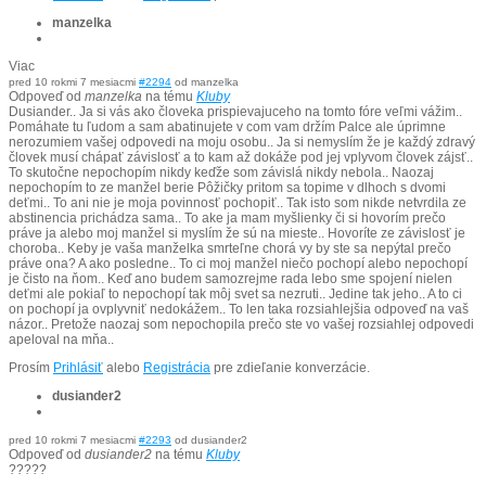
manzelka
Viac
pred 10 rokmi 7 mesiacmi
#2294
od
manzelka
Odpoveď od
manzelka
na tému
Kluby
Dusiander.. Ja si vás ako človeka prispievajuceho na tomto fóre veľmi vážim..
Pomáhate tu ľudom a sam abatinujete v com vam držím Palce ale úprimne
nerozumiem vašej odpovedi na moju osobu.. Ja si nemyslím že je každý zdravý
človek musí chápať závislosť a to kam až dokáže pod jej vplyvom človek zájsť..
To skutočne nepochopím nikdy keďže som závislá nikdy nebola.. Naozaj
nepochopím to ze manžel berie Pôžičky pritom sa topime v dlhoch s dvomi
deťmi.. To ani nie je moja povinnosť pochopiť.. Tak isto som nikde netvrdila ze
abstinencia prichádza sama.. To ake ja mam myšlienky či si hovorím prečo
práve ja alebo moj manžel si myslím že sú na mieste.. Hovoríte ze závislosť je
choroba.. Keby je vaša manželka smrteľne chorá vy by ste sa nepýtal prečo
práve ona? A ako posledne.. To ci moj manžel niečo pochopí alebo nepochopí
je čisto na ňom.. Keď ano budem samozrejme rada lebo sme spojení nielen
deťmi ale pokiaľ to nepochopí tak môj svet sa nezruti.. Jedine tak jeho.. A to ci
on pochopí ja ovplyvniť nedokážem.. To len taka rozsiahlejšia odpoveď na vaš
názor.. Pretože naozaj som nepochopila prečo ste vo vašej rozsiahlej odpovedi
apeloval na mňa..
Prosím
Prihlásiť
alebo
Registrácia
pre zdieľanie konverzácie.
dusiander2
pred 10 rokmi 7 mesiacmi
#2293
od
dusiander2
Odpoveď od
dusiander2
na tému
Kluby
?????