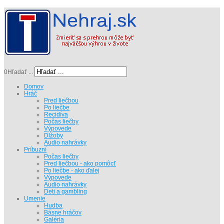
0
Hľadať ...
Domov
Hráč
Pred liečbou
Po liečbe
Recidíva
Počas liečby
Výpovede
Dlžoby
Audio nahrávky
Príbuzní
Počas liečby
Pred liečbou - ako pomôcť
Po liečbe - ako ďalej
Výpovede
Audio nahrávky
Deti a gambling
Umenie
Hudba
Básne hráčov
Galéria