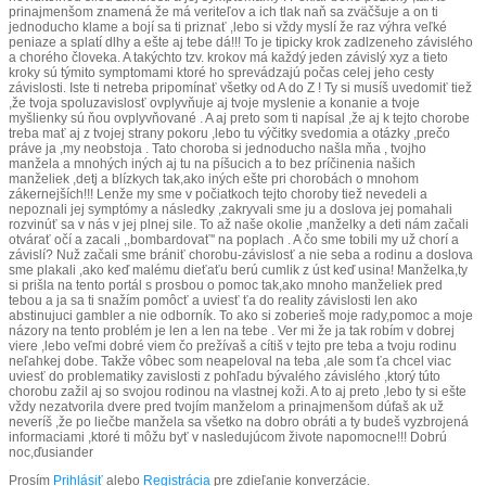
prinajmenšom znamená že má veriteľov a ich tlak naň sa zväčšuje a on ti
jednoducho klame a bojí sa ti priznať ,lebo si vždy myslí že raz výhra veľké
peniaze a splatí dlhy a ešte aj tebe dá!!! To je tipicky krok zadlzeneho závislého
a chorého človeka. A takýchto tzv. krokov má každý jeden závislý xyz a tieto
kroky sú týmito symptomami ktoré ho sprevádzajú počas celej jeho cesty
závislosti. Iste ti netreba pripomínať všetky od A do Z ! Ty si musíš uvedomiť tiež
,že tvoja spoluzavislosť ovplyvňuje aj tvoje myslenie a konanie a tvoje
myšlienky sú ňou ovplyvňované . A aj preto som ti napísal ,že aj k tejto chorobe
treba mať aj z tvojej strany pokoru ,lebo tu výčitky svedomia a otázky ,prečo
práve ja ,my neobstoja . Tato choroba si jednoducho našla mňa , tvojho
manžela a mnohých iných aj tu na píšucich a to bez príčinenia našich
manželiek ,detj a blízkych tak,ako iných ešte pri chorobách o mnohom
zákernejších!!! Lenže my sme v počiatkoch tejto choroby tiež nevedeli a
nepoznali jej symptómy a následky ,zakryvali sme ju a doslova jej pomahali
rozvinúť sa v nás v jej plnej sile. To až naše okolie ,manželky a deti nám začali
otvárať očí a zacali ,,bombardovať'' na poplach . A čo sme tobili my už chorí a
závislí? Nuž začali sme brániť chorobu-závislosť a nie seba a rodinu a doslova
sme plakali ,ako keď malému dieťaťu berú cumlik z úst keď usina! Manželka,ty
si prišla na tento portál s prosbou o pomoc tak,ako mnoho manželiek pred
tebou a ja sa ti snažím pomôcť a uviesť ťa do reality závislosti len ako
abstinujuci gambler a nie odborník. To ako si zoberieš moje rady,pomoc a moje
názory na tento problém je len a len na tebe . Ver mi že ja tak robím v dobrej
viere ,lebo veľmi dobré viem čo prežívaš a cítiš v tejto pre teba a tvoju rodinu
neľahkej dobe. Takže vôbec som neapeloval na teba ,ale som ťa chcel viac
uviesť do problematiky zavislosti z pohľadu bývalého závislého ,ktorý túto
chorobu zažil aj so svojou rodinou na vlastnej koži. A to aj preto ,lebo ty si ešte
vždy nezatvorila dvere pred tvojím manželom a prinajmenšom dúfaš ak už
neveríš ,že po liečbe manžela sa všetko na dobro obráti a ty budeš vyzbrojená
informaciami ,ktoré ti môžu byť v nasledujúcom živote napomocne!!! Dobrú
noc,ďusiander
Prosím
Prihlásiť
alebo
Registrácia
pre zdieľanie konverzácie.