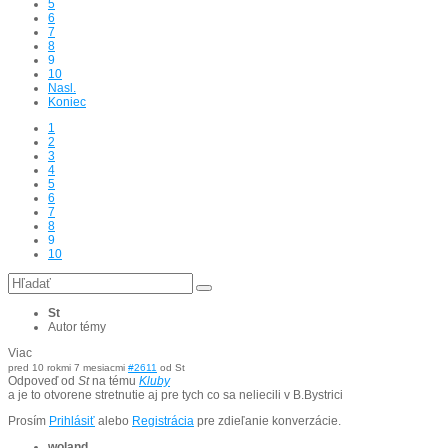
5
6
7
8
9
10
Nasl.
Koniec
1
2
3
4
5
6
7
8
9
10
St
Autor témy
Viac
pred 10 rokmi 7 mesiacmi
#2611
od
St
Odpoveď od
St
na tému
Kluby
a je to otvorene stretnutie aj pre tych co sa neliecili v B.Bystrici
Prosím
Prihlásiť
alebo
Registrácia
pre zdieľanie konverzácie.
woland