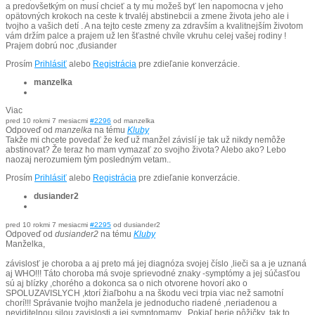
a predovšetkým on musí chcieť a ty mu možeš byť len napomocna v jeho
opätovných krokoch na ceste k trvaléj abstinebcii a zmene života jeho ale i
tvojho a vašich detí . A na tejto ceste zmeny za zdravším a kvalitnejším životom
vám držím palce a prajem už len šťastné chvíle vkruhu celej vašej rodiny !
Prajem dobrú noc ,ďusiander
Prosím
Prihlásiť
alebo
Registrácia
pre zdieľanie konverzácie.
manzelka
Viac
pred 10 rokmi 7 mesiacmi
#2296
od
manzelka
Odpoveď od
manzelka
na tému
Kluby
Takže mi chcete povedať že keď už manžel závislí je tak už nikdy nemôže
abstinovat? Že teraz ho mam vymazať zo svojho života? Alebo ako? Lebo
naozaj nerozumiem tým posledným vetam..
Prosím
Prihlásiť
alebo
Registrácia
pre zdieľanie konverzácie.
dusiander2
pred 10 rokmi 7 mesiacmi
#2295
od
dusiander2
Odpoveď od
dusiander2
na tému
Kluby
Manželka,
závislosť je choroba a aj preto má jej diagnóza svojej číslo ,lieči sa a je uznaná
aj WHO!!! Táto choroba má svoje sprievodné znaky -symptómy a jej súčasťou
sú aj blízky ,chorého a dokonca sa o nich otvorene hovorí ako o
SPOLUZAVISLYCH ,ktorí žiaľbohu a na škodu veci trpia viac než samotní
chorí!!! Správanie tvojho manžela je jednoducho riadené ,neriadenou a
neviditelnou silou zavislosti a jej symptomamy . Pokiaľ berie pôžičky ,tak to