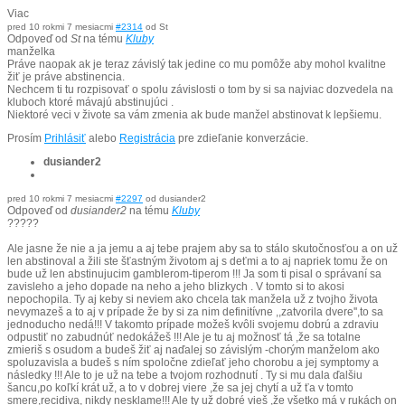
Viac
pred 10 rokmi 7 mesiacmi
#2314
od
St
Odpoveď od
St
na tému
Kluby
manželka
Práve naopak ak je teraz závislý tak jedine co mu pomôže aby mohol kvalitne
žiť je práve abstinencia.
Nechcem ti tu rozpisovať o spolu závislosti o tom by si sa najviac dozvedela na
kluboch ktoré mávajú abstinujúci .
Niektoré veci v živote sa vám zmenia ak bude manžel abstinovat k lepšiemu.
Prosím
Prihlásiť
alebo
Registrácia
pre zdieľanie konverzácie.
dusiander2
pred 10 rokmi 7 mesiacmi
#2297
od
dusiander2
Odpoveď od
dusiander2
na tému
Kluby
?????
Ale jasne že nie a ja jemu a aj tebe prajem aby sa to stálo skutočnosťou a on už
len abstinoval a žili ste šťastným životom aj s deťmi a to aj napriek tomu že on
bude už len abstinujucim gamblerom-tiperom !!! Ja som ti pisal o správaní sa
zavisleho a jeho dopade na neho a jeho blizkych . V tomto si to akosi
nepochopila. Ty aj keby si neviem ako chcela tak manžela už z tvojho života
nevymazeš a to aj v prípade že by si za nim definitívne ,,zatvorila dvere'',to sa
jednoducho nedá!!! V takomto prípade možeš kvôli svojemu dobrú a zdraviu
odpustiť no zabudnúť nedokážeš !!! Ale je tu aj možnosť tá ,že sa totalne
zmieriš s osudom a budeš žiť aj naďalej so závislým -chorým manželom ako
spoluzavisla a budeš s ním spoločne zdieľať jeho chorobu a jej symptomy a
následky !!! Ale to je už na tebe a tvojom rozhodnutí . Ty si mu dala ďalšiu
šancu,po koľkí krát už, a to v dobrej viere ,že sa jej chytí a už ťa v tomto
smere,recidiva, nikdy nesklame!!! Ale ty už dobré vieš ,že všetko má v rukách on