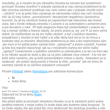
manželka ,ja si myslím že pre zdravého človeka by nemalo byť problémom
pochopiť človeka chorého! V prípade závislosti je viac menej problémom to,že
táto choroba-závislosť postihuje viac celú rodinu ako v prípade chorôb iných
-,,ľahších'' a to aj preto lebo zasahuje do ekonomiky rodiny viac než choroby
iné! Ja už roky ľuďom ,,poznačených'' akoukoľvek negatívnou závislosťou
hovorím ,že ak by závislosť bolela pri najmenšom tak intenzivne ako bolesť
zuba ,tak v živote netipuju,nesedia v Cassine a za automatami s poharom piva
a pol decakom v ruke . Pri tejto diagnóze treba byť predovšetkým v pokore ku
nej a nemať výčitky a hlavne otázky ,že prečo práve ja ,my ,oni !!! Ja viem veľmi
dobré ,že myšlienkam sa dá len ťažko ubrániť ,a byť v každom okamihu
empatickym s chorým je tiež ťažké a to ešte vtedy keď nie je čo do hrnca a
exekútor stojí za dverami. Manželka,abstinencia je stav a ten neprichádza sám
,ale musí si ho každý jeden závislý tvrdo ,,vybojovať'' a potom zaslúžiť. A pokiaľ
aj toto tvoj manžel nepochopí ,tak sa z morálneho bahna len veľmi ťažko
,,vyplazi!'' Uvedomenie u každého závislého je individuálne a je len na ňom ako
si ho hlboko vpusti do duše a ako sa na jeho základe chce zmeniť . A to nie len
kvôli sebe samému ,ale aj kvôli predovšetkým rodine a okoliu . Nebudem sa tu
opakovať ,ale pokiaľ spoluzavisli a hlavne ty vždy ,,povolia'' ,tak ver tomu že
samotný závislý to vo väčšine prípadoch zneuzije!!!
Prosím
Prihlásiť
alebo
Registrácia
pre zdieľanie konverzácie.
St
Autor témy
Viac
pred 10 rokmi 7 mesiacmi
#2292
od
St
Odpoveď od
St
na tému
Kluby
manzelka
Ako pišeš tažko je pochopiť zdravému človeku co je to závislosť prečo práve
postihla niekoho z mojej rodiny čo bude dalej ako budeme dalej fungovat . To
sú časte otázky. Ale ako pišeš kto chce abstinovať ten dodržuje pravidla a robi