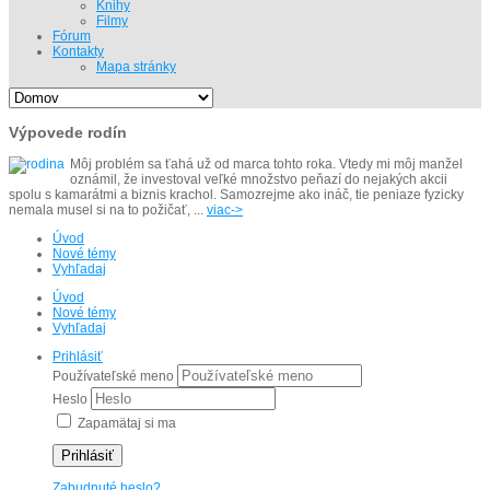
Knihy
Filmy
Fórum
Kontakty
Mapa stránky
Výpovede rodín
Môj problém sa ťahá už od marca tohto roka. Vtedy mi môj manžel
oznámil, že investoval veľké množstvo peňazí do nejakých akcii
spolu s kamarátmi a biznis krachol. Samozrejme ako ináč, tie peniaze fyzicky
nemala musel si na to požičať, ...
viac->
Úvod
Nové témy
Vyhľadaj
Úvod
Nové témy
Vyhľadaj
Prihlásiť
Používateľské meno
Heslo
Zapamätaj si ma
Prihlásiť
Zabudnuté heslo?