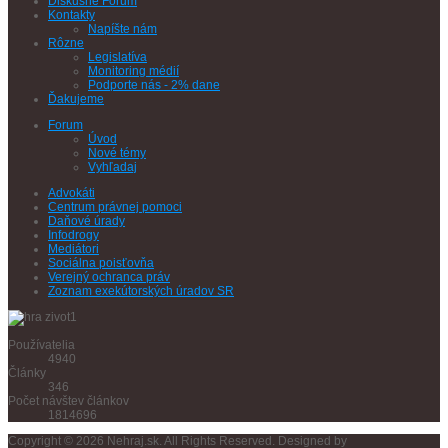
Diskusné Fórum
Kontakty
Napíšte nám
Rôzne
Legislatíva
Monitoring médií
Podporte nás - 2% dane
Ďakujeme
Forum
Úvod
Nové témy
Vyhľadaj
Advokáti
Centrum právnej pomoci
Daňové úrady
Infodrogy
Mediátori
Sociálna poisťovňa
Verejný ochranca práv
Zoznam exekútorských úradov SR
Používatelia
4940
Články
346
Počet návštev článkov
1814696
Copyright © 2026 Nehraj.sk. All Rights Reserved. Designed by