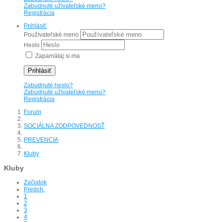
Zabudnuté užívateľské meno?
Registrácia
Prihlásiť
Používateľské meno
Heslo
Zapamätaj si ma
Prihlásiť
Zabudnuté heslo?
Zabudnuté užívateľské meno?
Registrácia
Forum
SOCIÁLNA ZODPOVEDNOSŤ
PREVENCIA
Kluby
Kluby
Začiatok
Predch.
1
2
3
4