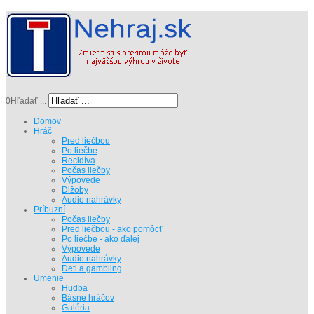
0
Hľadať ...
Domov
Hráč
Pred liečbou
Po liečbe
Recidíva
Počas liečby
Výpovede
Dlžoby
Audio nahrávky
Príbuzní
Počas liečby
Pred liečbou - ako pomôcť
Po liečbe - ako ďalej
Výpovede
Audio nahrávky
Deti a gambling
Umenie
Hudba
Básne hráčov
Galéria