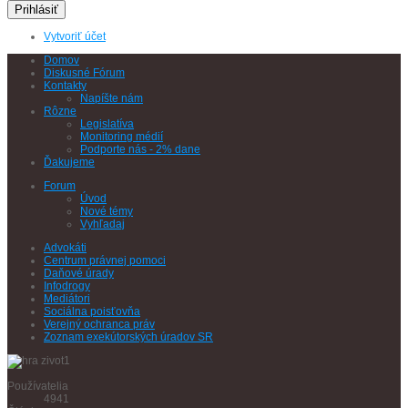
Prihlásiť
Vytvoriť účet
Domov
Diskusné Fórum
Kontakty
Napíšte nám
Rôzne
Legislatíva
Monitoring médií
Podporte nás - 2% dane
Ďakujeme
Forum
Úvod
Nové témy
Vyhľadaj
Advokáti
Centrum právnej pomoci
Daňové úrady
Infodrogy
Mediátori
Sociálna poisťovňa
Verejný ochranca práv
Zoznam exekútorských úradov SR
Používatelia
4941