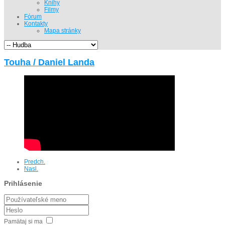
Knihy
Filmy
Fórum
Kontakty
Mapa stránky
Touha / Daniel Landa
Predch.
Nasl.
Prihlásenie
Pamätaj si ma