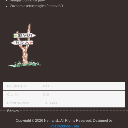
Verejný ochranca práv
Zoznam exekútorských úradov SR
4931
Používatelia
Články
346
Počet návštev
1813348
článkov
Copyright © 2026 Nehraj.sk. All Rights Reserved. Designed by
SmartAddons.Com