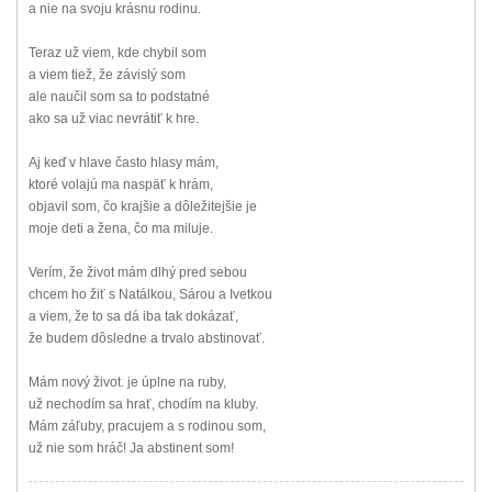
a nie na svoju krásnu rodinu.
Teraz už viem, kde chybil som
a viem tiež, že závislý som
ale naučil som sa to podstatné
ako sa už viac nevrátiť k hre.
Aj keď v hlave často hlasy mám,
ktoré volajú ma naspäť k hrám,
objavil som, čo krajšie a dôležitejšie je
moje deti a žena, čo ma miluje.
Verím, že život mám dlhý pred sebou
chcem ho žiť s Natálkou, Sárou a Ivetkou
a viem, že to sa dá iba tak dokázať,
že budem dôsledne a trvalo abstinovať.
Mám nový život. je úplne na ruby,
už nechodím sa hrať, chodím na kluby.
Mám záľuby, pracujem a s rodinou som,
už nie som hráč! Ja abstinent som!