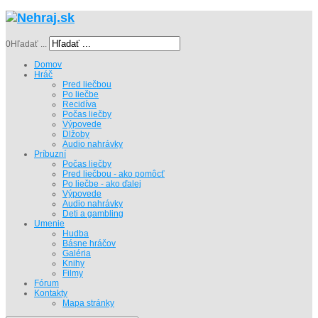
0
Hľadať ...
Domov
Hráč
Pred liečbou
Po liečbe
Recidíva
Počas liečby
Výpovede
Dlžoby
Audio nahrávky
Príbuzní
Počas liečby
Pred liečbou - ako pomôcť
Po liečbe - ako ďalej
Výpovede
Audio nahrávky
Deti a gambling
Umenie
Hudba
Básne hráčov
Galéria
Knihy
Filmy
Fórum
Kontakty
Mapa stránky