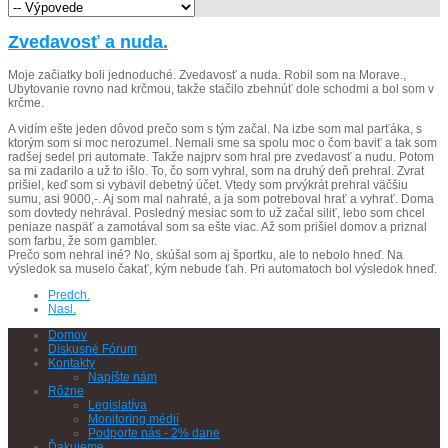
Zvedavosť a nuda.
Moje začiatky boli jednoduché. Zvedavosť a nuda. Robil som na Morave.,
Ubytovanie rovno nad krčmou, takže stačilo zbehnúť dole schodmi a bol som v
krčme.
A vidím ešte jeden dôvod prečo som s tým začal. Na izbe som mal parťáka, s
ktorým som si moc nerozumel. Nemali sme sa spolu moc o čom baviť a tak som
radšej sedel pri automate. Takže najprv som hral pre zvedavosť a nudu. Potom
sa mi zadarilo a už to išlo. To, čo som vyhral, som na druhý deň prehral. Zvrat
prišiel, keď som si vybavil debetný účet. Vtedy som prvýkrát prehral väčšiu
sumu, asi 9000,-. Aj som mal nahraté, a ja som potreboval hrať a vyhrať. Doma
som dovtedy nehrával. Posledný mesiac som to už začal siliť, lebo som chcel
peniaze naspäť a zamotával som sa ešte viac. Až som prišiel domov a priznal
som farbu, že som gambler.
Prečo som nehral iné? No, skúšal som aj športku, ale to nebolo hneď. Na
výsledok sa muselo čakať, kým nebude ťah. Pri automatoch bol výsledok hneď.
Predch.
Nasl.
Domov
Diskusné Fórum
Kontakty
Napíšte nám
Rôzne
Legislatíva
Monitoring médií
Podporte nás - 2% dane
Ďakujeme