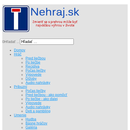
0
Hľadať ...
Domov
Hráč
Pred liečbou
Po liečbe
Recidíva
Počas liečby
Výpovede
Dlžoby
Audio nahrávky
Príbuzní
Počas liečby
Pred liečbou - ako pomôcť
Po liečbe - ako ďalej
Výpovede
Audio nahrávky
Deti a gambling
Umenie
Hudba
Básne hráčov
Galéria