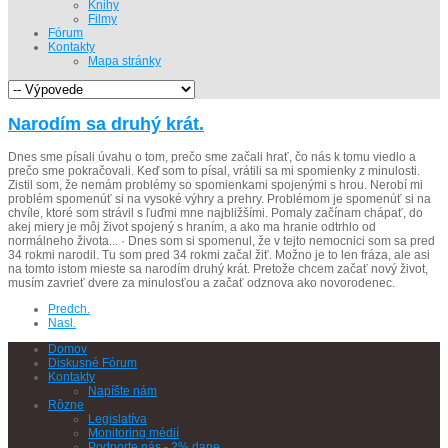
Knihy
Filmy
Fórum
Kontakty
Mapa stránky
Narodím sa druhý krát.
Dnes sme písali úvahu o tom, prečo sme začali hrať, čo nás k tomu viedlo a
prečo sme pokračovali. Keď som to písal, vrátili sa mi spomienky z minulosti.
Zistil som, že nemám problémy so spomienkami spojenými s hrou. Nerobí mi
problém spomenúť si na vysoké výhry a prehry. Problémom je spomenúť si na
chvíle, ktoré som strávil s ľuďmi mne najbližšími. Pomaly začínam chápať, do
akej miery je môj život spojený s hraním, a ako ma hranie odtrhlo od
normálneho života... · Dnes som si spomenul, že v tejto nemocnici som sa pred
34 rokmi narodil. Tu som pred 34 rokmi začal žiť. Možno je to len fráza, ale asi
na tomto istom mieste sa narodím druhý krát. Pretože chcem začať nový život,
musím zavrieť dvere za minulosťou a začať odznova ako novorodenec.
Predch.
Nasl.
Domov
Diskusné Fórum
Kontakty
Napíšte nám
Rôzne
Legislatíva
Monitoring médií
Podporte nás - 2% dane