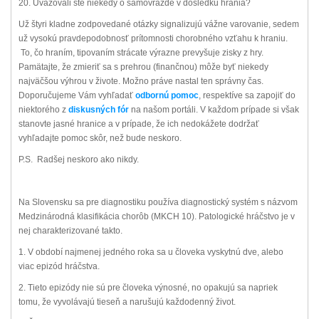
20. Uvažovali ste niekedy o samovražde v dôsledku hrania?
Už štyri kladne zodpovedané otázky signalizujú vážne varovanie, sedem
už vysokú pravdepodobnosť prítomnosti chorobného vzťahu k hraniu.
To, čo hraním, tipovaním strácate výrazne prevyšuje zisky z hry.
Pamätajte, že zmieriť sa s prehrou (finančnou) môže byť niekedy
najväčšou výhrou v živote. Možno práve nastal ten správny čas.
Doporučujeme Vám vyhľadať
odbornú pomoc
, respektíve sa zapojiť do
niektorého z
diskusných fór
na našom portáli. V každom prípade si však
stanovte jasné hranice a v prípade, že ich nedokážete dodržať
vyhľadajte pomoc skôr, než bude neskoro.
P.S. Radšej neskoro ako nikdy.
Na Slovensku sa pre diagnostiku používa diagnostický systém s názvom
Medzinárodná klasifikácia chorôb (MKCH 10). Patologické hráčstvo je v
nej charakterizované takto.
1. V období najmenej jedného roka sa u človeka vyskytnú dve, alebo
viac epizód hráčstva.
2. Tieto epizódy nie sú pre človeka výnosné, no opakujú sa napriek
tomu, že vyvolávajú tieseň a narušujú každodenný život.