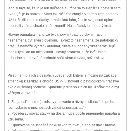
lebo si myslíte, že to je len dočasné a určite sa to zlepší? Chcete si sami
overiť, či je to naozaj s Vami tak zlé? Ste chorý? A potrebujete pomoc?
Už to, že čítate tieto riadky je známkou toho, že ste svoj osud úplne
nepustili z rúk a chcete niečo zmeniť. Na začiatok je to dobrý krok.
Hlavne pamätajte na to, že byť chorým - patologickým hráčom
neznamená byť zlým človekom. Taktiež to neznamená, že patologický
hráč už nemôže vyhrať - automat, ruleta ani podaný tiket nerozlišujú
medzi tým, kto na nich vsadil. Hlavný problém je, že kvôli hraniu
prípadne snahe vrátiť prehraté späť strácate viac, než získavate...
Pri splnení
piatich z desiatich
uvedených kritérií je možné na základe
americkej klasifikácie chorôb DSM-IV, hovoriť o patologickom hráčstve
ako o duševnej poruche. Splnenie jediného z nich by už však malo byť
vážnym varovaním.
1. Zaujatosť hraním (predstavy, snívanie o rôznych situáciách pri hraní,
rozmýšľanie o možnostiach získania peňazí, atď.)
2. Potreba zvyšovať stávky na dosiahnutie pocitu príjemného napätia a
vzrušenia.
3. Opakované neúspešné pokusy kontrolovať, alebo zastaviť hranie.