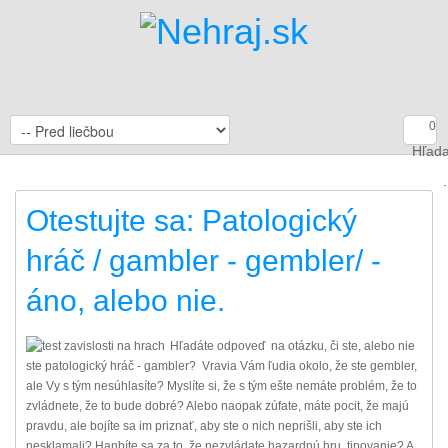
0
Hľada
.
Otestujte sa: Patologický
hráč / gambler - gembler/ -
áno, alebo nie.
Hľadáte odpoveď na otázku, či ste, alebo nie
ste patologický hráč - gambler? Vravia Vám ľudia okolo, že ste gembler,
ale Vy s tým nesúhlasíte? Myslíte si, že s tým ešte nemáte problém, že to
zvládnete, že to bude dobré? Alebo naopak zúfate, máte pocit, že majú
pravdu, ale bojíte sa im priznať, aby ste o nich neprišli, aby ste ich
nesklamali? Hanbíte sa za to, že nezvládate hazardnú hru, tipovanie? A