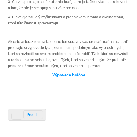
3. Človek popisuje silné nutkanie hrať, ktoré je ťažké ovládnuť, a hovorí
o tom, že nie je schopný silou vôle hre odolať.
4. Človek je zaujatý myšlienkami a predstavami hrania a okolnosťami,
ktoré túto činnosť sprevádzajú.
Ak ešte aj teraz rozmýšľate, či je ten správny čas prestať hrať a začať žiť,
prečítajte si výpovede tých, ktorí niečim podobným ako vy prešli. Tých,
ktorí sa rozhodli so svojim problémom niečo robiť. Tých, ktorí sa nevzdali
a rozhodli sa so sebou bojovať. Tých, ktorí sa zmierili s tým, že prehraté
peniaze už viac nevrátia. Tých, ktorí sa zmierili s prehrou...
Výpovede hráčov
Predch.