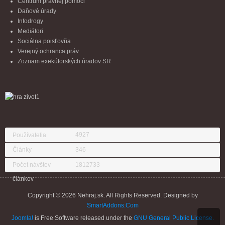
Centrum právnej pomoci
Daňové úrady
Infodrogy
Mediátori
Sociálna poisťovňa
Verejný ochranca práv
Zoznam exekútorských úradov SR
4927
Používatelia
Články
346
Počet návštev
1812733
článkov
Copyright © 2026 Nehraj.sk. All Rights Reserved. Designed by
SmartAddons.Com
Joomla!
is Free Software released under the
GNU General Public License.