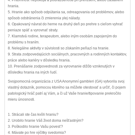
4. Prítomnosť nepokoja a podráždenosti pri prerušení, alebo zastavení
hrania.
5. Hranie ako spôsob odpútania sa, odreagovania od problémov, alebo
spôsob odstránenia či zmierenia ylej nálady.
6. Opakovaný návrat do herne na druhý deň po prehre s cieľom vyhrať
peniaze späť a vyrovnať straty.
7. Klamstvá rodine, terapeutom, alebo iným osobám zapojeným do
problému s hraním.
8. Nelegálne aktivity v súvislosti so získaním peňazí na hranie.
9. Strata zodpovedajúcich sociálnych, pracovných a rodinných kontaktov,
práce alebo kariéry v dôsledku hrania.
10. Prenášanie zodpovednosti za vyrovnanie dlžôb vzniknutých v
dôsledku hrania na iných ľudí.
Svojpomocná organizácia z USA Anonymní gambleri (GA) vytvorila svoj
vlastný dotazník, pomocou ktorého sa môžete otestovať a určiť, či pojem
patologický hráč patrí aj Vám, a či už Vaše hranie/tipovanie prekročilo
mieru únosnosti.
1. Strácali ste čas kvôli hraniu?
2. Urobilo hranie Váš život doma nešťastným?
3. Poškodilo hranie Vašu povesť?
4. Mávate po hre výčitky svedomia?