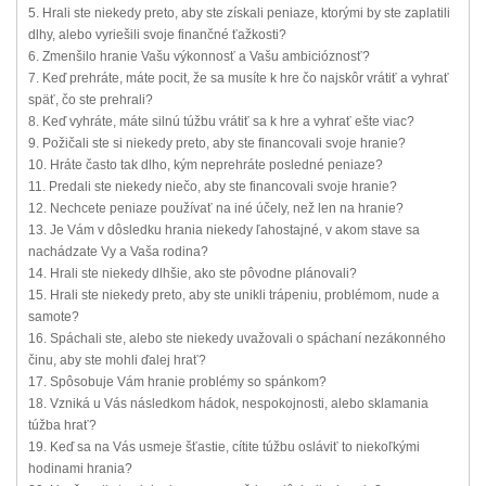
5. Hrali ste niekedy preto, aby ste získali peniaze, ktorými by ste zaplatili
dlhy, alebo vyriešili svoje finančné ťažkosti?
6. Zmenšilo hranie Vašu výkonnosť a Vašu ambicióznosť?
7. Keď prehráte, máte pocit, že sa musíte k hre čo najskôr vrátiť a vyhrať
späť, čo ste prehrali?
8. Keď vyhráte, máte silnú túžbu vrátiť sa k hre a vyhrať ešte viac?
9. Požičali ste si niekedy preto, aby ste financovali svoje hranie?
10. Hráte často tak dlho, kým neprehráte posledné peniaze?
11. Predali ste niekedy niečo, aby ste financovali svoje hranie?
12. Nechcete peniaze používať na iné účely, než len na hranie?
13. Je Vám v dôsledku hrania niekedy ľahostajné, v akom stave sa
nachádzate Vy a Vaša rodina?
14. Hrali ste niekedy dlhšie, ako ste pôvodne plánovali?
15. Hrali ste niekedy preto, aby ste unikli trápeniu, problémom, nude a
samote?
16. Spáchali ste, alebo ste niekedy uvažovali o spáchaní nezákonného
činu, aby ste mohli ďalej hrať?
17. Spôsobuje Vám hranie problémy so spánkom?
18. Vzniká u Vás následkom hádok, nespokojnosti, alebo sklamania
túžba hrať?
19. Keď sa na Vás usmeje šťastie, cítite túžbu osláviť to niekoľkými
hodinami hrania?