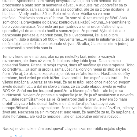
strašné. Spoločnosť som radšej nevyhľadávala, lebo som nemala na to
prostriedky a platiť som si nemienila dávať . V auguste raz v podvečer sa to
znova prevalilo, sám sa priznal, že zas podľahol, ale že sa z toho dostane.. a
bla, bla.... Vtedy prehral 30 tis. Bolo mi strašne. Všetko sa vo mne
miešalo...Plakávala som zo zúfalstva. To sme si už zas museli požičať. A tak
som chodila pravidelne do banky, kontrolovala každú korunu...Nenormálne to
bolo vyčerpávajúce. Neprešlo ani pár týždňov a on si urobil ďalšie dlhy a
sporadicky si do automatu hodil a samozrejme, že prehral. Vybral si drzo z
bankomatu peniaze aj napriek tomu, že si uvedomoval, že ja sa o tom
dozviem....Išlo o ďalších 50 000,-. Neuveriteľné....Aj som to intuitívne cítila, že sa
niečo deje... ale keď to tak dokonale skrýval. Skratka, žila som s nim v jednej
domácnosti a nevidela som to.
Tento víkend sme mali zas, ako už po niekoľký krát, jeden z vážnych
rozhovorov, ale dnes už viem, že bol posledný tohto typu . Dala som mu
poslednú šancu. Priznal si svoju chybu, dnes už navštevuje zas terapeuta. Toho
čo predtým.... Ja som si urobila sama účet, na ktorý on nemá prístup ale vie o
ňom...Vie aj, že ak sa to zopakuje, je nášmu vzťahu koniec. Našťastie detičky
nemáme, hoci veľmi po nich túžim...Uvedomil si...hm aspoň to tak tvrdí..... čo
všetko napáchal. A teraz sa tak tvarí, že ho to trápi, lebo chce niečo vo svojom
živote dosiahnuť... a dal mi slovo chlapa, že za touto etapou života je veľká
BODKA. Snáď mu ten terapeut pomôže...a hlavne pán Boh... ale bojím sa
budúcnosti. Neviem čo prinesie a najhoršie je to, že ja už nevládzem a neverím
mu... stále rozmýšľam kde asi je, či nenarobil ďalšie dlhy.... Neviem čo mam
urobiť, aby sa z toho dostal, koľko mu mám dávať peňazí, aby si zas
nenapožičiaval..., ale aby mal pocit že mu verím. Nalomilo to náš vzťah, intímny
život atd. Nechcem sa s nim rozviesť lebo viem, že nemôže za to, čo napáchal a
stále ho ľúbim... ale keď to nepôjde....ale on absolútne odmieta rozvod..
Naozaj neviem ako mám postupovať, aby som zas neurobila nejakú chybu....
Nasl.