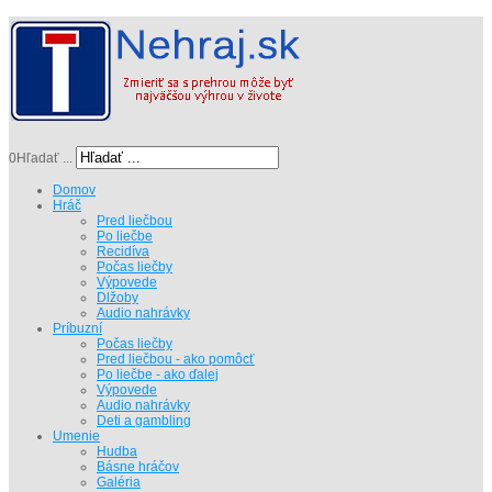
0
Hľadať ...
Domov
Hráč
Pred liečbou
Po liečbe
Recidíva
Počas liečby
Výpovede
Dlžoby
Audio nahrávky
Príbuzní
Počas liečby
Pred liečbou - ako pomôcť
Po liečbe - ako ďalej
Výpovede
Audio nahrávky
Deti a gambling
Umenie
Hudba
Básne hráčov
Galéria