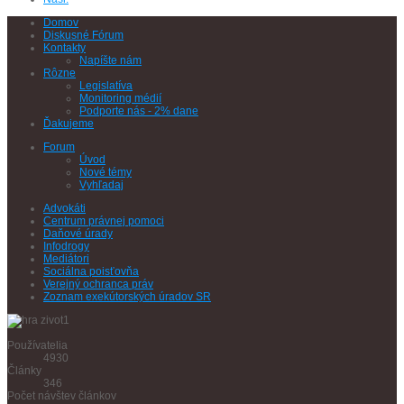
Domov
Diskusné Fórum
Kontakty
Napíšte nám
Rôzne
Legislatíva
Monitoring médií
Podporte nás - 2% dane
Ďakujeme
Forum
Úvod
Nové témy
Vyhľadaj
Advokáti
Centrum právnej pomoci
Daňové úrady
Infodrogy
Mediátori
Sociálna poisťovňa
Verejný ochranca práv
Zoznam exekútorských úradov SR
Používatelia
4930
Články
346
Počet návštev článkov