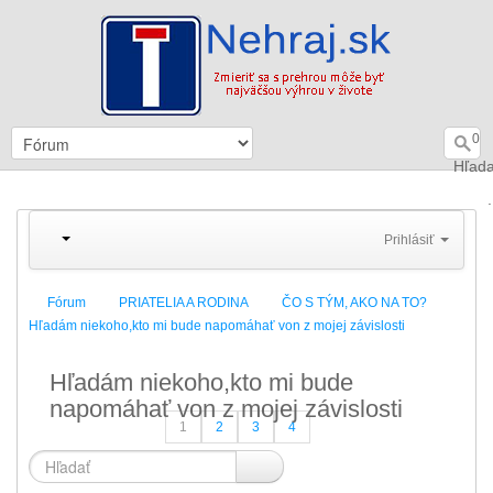
0
Hľada
.
Prihlásiť
Fórum
PRIATELIA A RODINA
ČO S TÝM, AKO NA TO?
Hľadám niekoho,kto mi bude napomáhať von z mojej závislosti
Hľadám niekoho,kto mi bude
napomáhať von z mojej závislosti
1
2
3
4