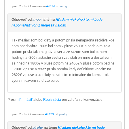
pred 2 rokmi 1 mesiacom
#4424
od
anog
Odpoveď od
anog
na tému
Hľadám niekoho,kto mi bude
napomáhať von z mojej závislosti
Tak mesiac som bol cisty a potom prisla nenapadna recidiva kde
som hned vyhral 200€ bol som v pluse 2500€ a nedalo mi to a
potom prisla taka negativna seria ze razom som bol behom
hodiny na -300 nastastie vsetci svati stali pri mne a dostal som
sa hned na 1800€ v pluse potom na 2400€ v pluse potom pad na
1700€ v pluse a teraz prisla bomba kedy definitivne koncim na
2822€ v pluse a uz nikdy nezatocim minimalne do komca roka
vydrzim ozvem sa drzte palce
Prosím
Prihlásiť
alebo
Registrácia
pre zdieľanie konverzácie.
pred 2 rokmi 2 mesiacmi
#4423
od
pirohy
Odpoveď od
pirohy
na tému
Hľadám niekoho,kto mi bude