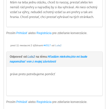
Mám na teba jednu otázku, chceš to naozaj, prestať alebo len
nemáš rád prehry a najradšej by si iba vyhrával. Ak niesi ochotný
vzdať sa výhry, nebudeš ochotný vzdať sa ani prehry a tak ani
hrania. Chceš prestať, chci prestať vyhrávať na tých stránkach.
Prosím
Prihlásiť
alebo
Registrácia
pre zdieľanie konverzácie.
pred 11 mesiacmi 2 týždnami
#4517
od
Lula2
Odpoveď od
Lula2
na tému
Hľadám niekoho,kto mi bude
napomáhať von z mojej závislosti
práve preto potrebujeme pomôcť
Prosím
Prihlásiť
alebo
Registrácia
pre zdieľanie konverzácie.