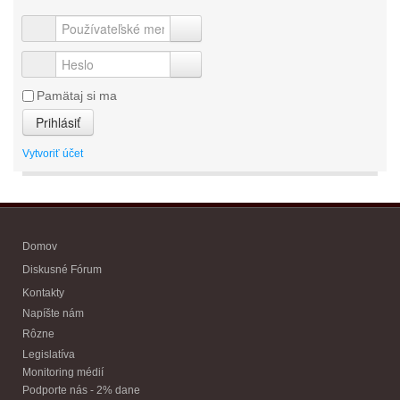
Pamätaj si ma
Prihlásiť
Vytvoriť účet
Domov
Diskusné Fórum
Kontakty
Napíšte nám
Rôzne
Legislatíva
Monitoring médií
Podporte nás - 2% dane