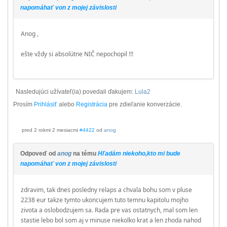
napomáhať von z mojej závislosti
Anog ,
ešte vždy si absolútne NIČ nepochopil !!!
Nasledujúci užívateľ(ia) povedali ďakujem:
Lula2
Prosím
Prihlásiť
alebo
Registrácia
pre zdieľanie konverzácie.
pred 2 rokmi 2 mesiacmi
#4422
od
anog
Odpoveď od
anog
na tému
Hľadám niekoho,kto mi bude
napomáhať von z mojej závislosti
zdravim, tak dnes posledny relaps a chvala bohu som v pluse
2238 eur takze tymto ukoncujem tuto temnu kapitolu mojho
zivota a oslobodzujem sa. Rada pre vas ostatnych, mal som len
stastie lebo bol som aj v minuse niekolko krat a len zhoda nahod