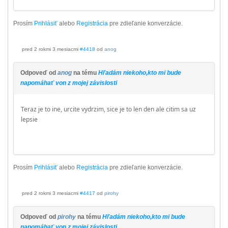
Prosím
Prihlásiť
alebo
Registrácia
pre zdieľanie konverzácie.
pred 2 rokmi 3 mesiacmi
#4418
od
anog
Odpoveď od
anog
na tému
Hľadám niekoho,kto mi bude
napomáhať von z mojej závislosti
Teraz je to ine, urcite vydrzim, sice je to len den ale citim sa uz
lepsie
Prosím
Prihlásiť
alebo
Registrácia
pre zdieľanie konverzácie.
pred 2 rokmi 3 mesiacmi
#4417
od
pirohy
Odpoveď od
pirohy
na tému
Hľadám niekoho,kto mi bude
napomáhať von z mojej závislosti