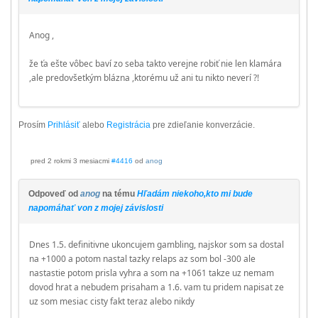
Anog ,
že ťa ešte vôbec baví zo seba takto verejne robiť nie len klamára
,ale predovšetkým blázna ,ktorému už ani tu nikto neverí ?!
Prosím
Prihlásiť
alebo
Registrácia
pre zdieľanie konverzácie.
pred 2 rokmi 3 mesiacmi
#4416
od
anog
Odpoveď od
anog
na tému
Hľadám niekoho,kto mi bude
napomáhať von z mojej závislosti
Dnes 1.5. definitivne ukoncujem gambling, najskor som sa dostal
na +1000 a potom nastal tazky relaps az som bol -300 ale
nastastie potom prisla vyhra a som na +1061 takze uz nemam
dovod hrat a nebudem prisaham a 1.6. vam tu pridem napisat ze
uz som mesiac cisty fakt teraz alebo nikdy