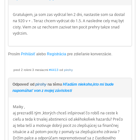
Gratulujem, ja som zas vydrzal len 2 dni, nastastie som sa dostal
na 920 v + . Teraz chcem vydrzat do 1.5. A nasledne cely maj byt
cisty. Viem ze uz nechcem zazivat ten pocit prehry takze snad
vydrzim.
Prosím
Prihlásiť
alebo
Registrácia
pre zdieľanie konverzácie.
pred 2 rokmi 3 mesiacmi
#4413
od
pirohy
Odpoveď od
pirohy
na tému
Hľadám niekoho,kto mi bude
napomáhať von z mojej závislosti
Maiky ,
aj prezradíš tým ,ktorých chceš inšpirovať čo robíš na ceste k
cieľu a teda k trvalej abstinencii od akéhokoľvek hazardu? Prečo
aj teba teší a motivuje dobrý pocit zo zlepšujúcej sa finančnej
situácie a až potom pocity z pomaly sa zlepšujúceho zdravia ?
Držím palce a odporúčam nepremotivovať sa z čiastkového