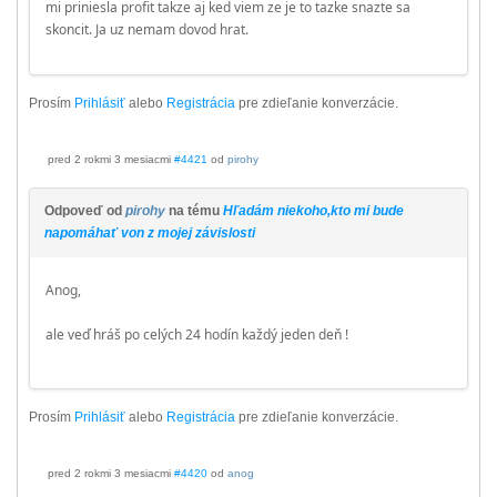
mi priniesla profit takze aj ked viem ze je to tazke snazte sa
skoncit. Ja uz nemam dovod hrat.
Prosím
Prihlásiť
alebo
Registrácia
pre zdieľanie konverzácie.
pred 2 rokmi 3 mesiacmi
#4421
od
pirohy
Odpoveď od
pirohy
na tému
Hľadám niekoho,kto mi bude
napomáhať von z mojej závislosti
Anog,
ale veď hráš po celých 24 hodín každý jeden deň !
Prosím
Prihlásiť
alebo
Registrácia
pre zdieľanie konverzácie.
pred 2 rokmi 3 mesiacmi
#4420
od
anog