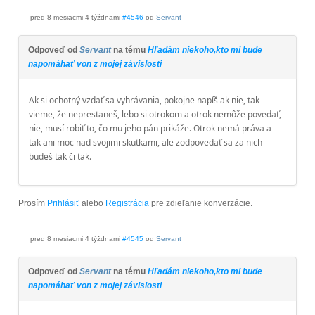
pred 8 mesiacmi 4 týždnami
#4546
od
Servant
Odpoveď od
Servant
na tému
Hľadám niekoho,kto mi bude
napomáhať von z mojej závislosti
Ak si ochotný vzdať sa vyhrávania, pokojne napíš ak nie, tak
vieme, že neprestaneš, lebo si otrokom a otrok nemôže povedať,
nie, musí robiť to, čo mu jeho pán prikáže. Otrok nemá práva a
tak ani moc nad svojimi skutkami, ale zodpovedať sa za nich
budeš tak či tak.
Prosím
Prihlásiť
alebo
Registrácia
pre zdieľanie konverzácie.
pred 8 mesiacmi 4 týždnami
#4545
od
Servant
Odpoveď od
Servant
na tému
Hľadám niekoho,kto mi bude
napomáhať von z mojej závislosti