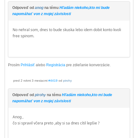
Odpoveď od
anog
na tému
Hľadám niekoho,kto mi bude
napomáhať von z mojej závislosti
No nehral som, dnes to bude skuska lebo idem dobit konto kvoli
free spinom.
Prosím
Prihlásiť
alebo
Registrácia
pre zdieľanie konverzácie.
pred 2 rokmi 3 mesiacmi
#4419
od
pirohy
Odpoveď od
pirohy
na tému
Hľadám niekoho,kto mi bude
napomáhať von z mojej závislosti
Anog ,
čo si spravil včera preto ,aby si sa dnes cítil lepšie ?