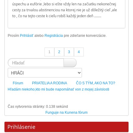
úspechu a eufórie ,lebo si ešte vždy len na začiatku nekonečnej
cesty za trvalou abstinenciou na ktorej nie je už dôležitý cieľ ,ale
to , čo na tejto ceste k cieľu robíš každý jeden deň ........
Prosím
Prihlásiť
alebo
Registrácia
pre zdieľanie konverzácie.
1
2
3
4
Fórum
PRIATELIA A RODINA
ČO S TÝM, AKO NA TO?
Hľadám niekoho,kto mi bude napomáhať von z mojej závislosti
Čas vytvorenia stránky: 0.138 sekúnd
Funguje na
Kunena fórum
Prihlásenie