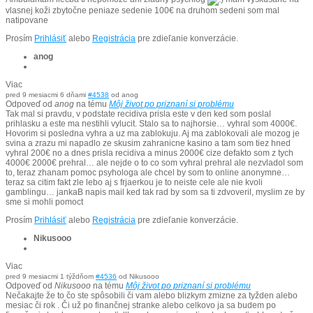
vlasnej koži zbytočne peniaze sedenie 100€ na druhom sedeni som mal
natipovane
Prosím
Prihlásiť
alebo
Registrácia
pre zdieľanie konverzácie.
anog
Viac
pred 9 mesiacmi 6 dňami
#4538
od
anog
Odpoveď od
anog
na tému
Môj život po priznaní si problému
Tak mal si pravdu, v podstate recidiva prisla este v den ked som poslal
prihlasku a este ma nestihli vylucit. Stalo sa to najhorsie… vyhral som 4000€.
Hovorim si posledna vyhra a uz ma zablokuju. Aj ma zablokovali ale mozog je
svina a zrazu mi napadlo ze skusim zahranicne kasino a tam som tiez hned
vyhral 200€ no a dnes prisla recidiva a minus 2000€ cize defakto som z tych
4000€ 2000€ prehral… ale nejde o to co som vyhral prehral ale nezvladol som
to, teraz zhanam pomoc psyhologa ale chcel by som to online anonymne…
teraz sa citim fakt zle lebo aj s frjaerkou je to neiste cele ale nie kvoli
gamblingu… jankaB napis mail ked tak rad by som sa ti zdvoveril, myslim ze by
sme si mohli pomoct
Prosím
Prihlásiť
alebo
Registrácia
pre zdieľanie konverzácie.
Nikusooo
Viac
pred 9 mesiacmi 1 týždňom
#4536
od
Nikusooo
Odpoveď od
Nikusooo
na tému
Môj život po priznaní si problému
Nečakajte že to čo ste spôsobili či vam alebo blizkym zmizne za tyžden alebo
mesiac či rok . Či už po finančnej stranke alebo celkovo ja sa budem po