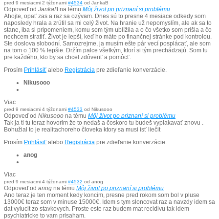
pred 9 mesiacmi 2 týždnami
#4534
od
JankaB
Odpoveď od
JankaB
na tému
Môj život po priznaní si problému
Ahojte, opať zas a raz sa ozývam. Dnes sú to presne 4 mesiace odkedy som
naposledy hrala a zrútil sa mi celý život. Na hranie už nepomyslím, ale ak sa to
stane, iba si pripomeniem, komu som tým ublížila a o čo všetko som prišla a čo
nechcem stratiť. Život je lepší, keď ho máte po finančnej stránke pod kontrolou.
Ste doslova slobodní. Samozrejme, ja musím ešte pár vecí posplácať, ale som
na tom o 100 % lepšie. Držím palce všetkým, ktorí si tým prechádzajú. Som tu
pre každého, kto by sa chcel zdôveriť a pomôcť.
Prosím
Prihlásiť
alebo
Registrácia
pre zdieľanie konverzácie.
Nikusooo
Viac
pred 9 mesiacmi 4 týždnami
#4533
od
Nikusooo
Odpoveď od
Nikusooo
na tému
Môj život po priznaní si problému
Tak ja ti tu teraz hovorim že to nedaš a čoskoro tu budeš vyplakavať znovu .
Bohužial to je realitachoreho človeka ktory sa musi isť liečit
Prosím
Prihlásiť
alebo
Registrácia
pre zdieľanie konverzácie.
anog
Viac
pred 9 mesiacmi 4 týždnami
#4532
od
anog
Odpoveď od
anog
na tému
Môj život po priznaní si problému
Ano teraz je ten moment kedy koncim, presne pred rokom som bol v pluse
13000€ teraz som v minuse 15000€. Idem s tym sloncovat raz a navzdy idem sa
dat vylucit zo stavkovych. Proste este raz budem mat recidivu tak idem
psychiatricke to vam prisaham.