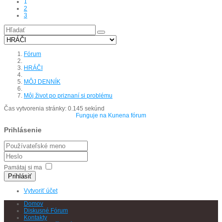
1
2
3
Fórum
HRÁČI
MÔJ DENNÍK
Môj život po priznaní si problému
Čas vytvorenia stránky: 0.145 sekúnd
Funguje na
Kunena fórum
Prihlásenie
Pamätaj si ma
Prihlásiť
Vytvoriť účet
Domov
Diskusné Fórum
Kontakty