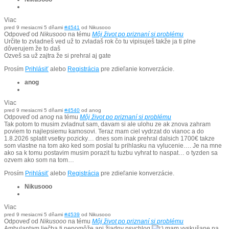
Viac
pred 9 mesiacmi 5 dňami
#4541
od
Nikusooo
Odpoveď od
Nikusooo
na tému
Môj život po priznaní si problému
Určite to zvladneš ved už to zvladaš rok čo tu vipisuješ takže ja ti plne
dôverujem že to daš
Ozveš sa už zajtra že si prehral aj gate
Prosím
Prihlásiť
alebo
Registrácia
pre zdieľanie konverzácie.
anog
Viac
pred 9 mesiacmi 5 dňami
#4540
od
anog
Odpoveď od
anog
na tému
Môj život po priznaní si problému
Tak potom to musim zvladnut sam, davam si ale ulohu ze ak znova zahram
poviem to najlepsiemu kamosovi. Teraz mam ciel vydrzat do vianoc a do
1.8.2026 splatit vsetky pozicky… dnes som inak prehral dalsich 1700€ takze
som vlastne na tom ako ked som poslal tu prihlasku na vylucenie…. Je na mne
ako sa k tomu postavim musim porazit tu tuzbu vyhrat to naspat… o tyzden sa
ozvem ako som na tom…
Prosím
Prihlásiť
alebo
Registrácia
pre zdieľanie konverzácie.
Nikusooo
Viac
pred 9 mesiacmi 5 dňami
#4539
od
Nikusooo
Odpoveď od
Nikusooo
na tému
Môj život po priznaní si problému
Ambulantam liečba ti nepomôže ani žiadny psychlog
mam vyskušane na