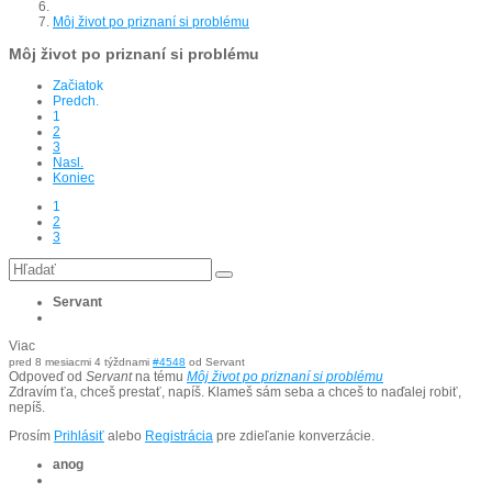
Môj život po priznaní si problému
Môj život po priznaní si problému
Začiatok
Predch.
1
2
3
Nasl.
Koniec
1
2
3
Servant
Viac
pred 8 mesiacmi 4 týždnami
#4548
od
Servant
Odpoveď od
Servant
na tému
Môj život po priznaní si problému
Zdravím ťa, chceš prestať, napíš. Klameš sám seba a chceš to naďalej robiť,
nepíš.
Prosím
Prihlásiť
alebo
Registrácia
pre zdieľanie konverzácie.
anog