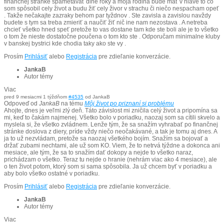
finančnej stranke spametavať dlhe roky a moja rodina bude mať v hlave to čo
som spôsobil cely život a budu žiť cely živor v strachu či niečo nespacham opeť
. Takže nečakajte zazraky behom par tyždnov . Ste zavisla a zavislou navždy
budete s tym sa treba zmieriť a naučiť žiť nič ine nam nezostava . A netreba
chcieť všetko hned speť pretože to vas dostane tam kde ste boli ale je to všetko
o tom že nieste dostatočne poučena o tom kto ste . Odporučam minimalne kluby
v banskej bystrici kde chodia taky ako ste vy .
Prosím
Prihlásiť
alebo
Registrácia
pre zdieľanie konverzácie.
JankaB
Autor témy
Viac
pred 9 mesiacmi 1 týždňom
#4535
od
JankaB
Odpoveď od
JankaB
na tému
Môj život po priznaní si problému
Ahojte, dnes je veľmi zlý deň. Táto závislost mi zničila celý život a pripomína sa
mi, keď to čakám najmenej. Všetko bolo v poriadku, naozaj som sa cítili skvelo a
myslela si, že všetko zvládnem. Lenže tým, že sa snažím vyhrabať po finančnej
stránke doslova z diery, príde vždy niečo neočakávané, a tak je tomu aj dnes. A
ja to už nezvládam, pretože sa naozaj všetkého bojím. Snažím sa bojovať a
držať zubami nechtami, ale už som KO. Viem, že to netrvá týždne a dokonca ani
mesiace, ale tým, že sa to snažím dať dokopy a nejde to všetko naraz,
prichádzam o všetko. Teraz tu nejde o hranie (nehrám viac ako 4 mesiace), ale
o ten život potom, ktorý som si sama spôsobila. Ja už chcem byť v poriadku a
aby bolo všetko ostatné v poriadku.
Prosím
Prihlásiť
alebo
Registrácia
pre zdieľanie konverzácie.
JankaB
Autor témy
Viac