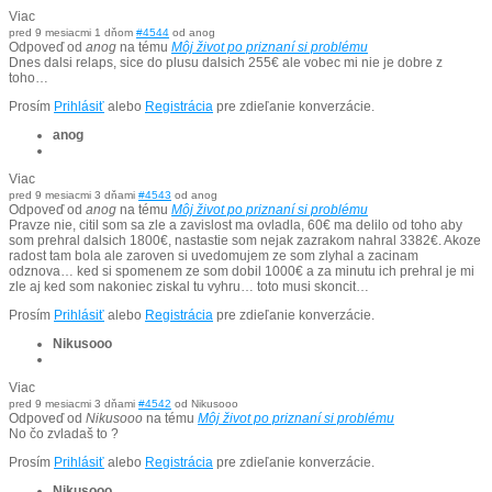
Viac
pred 9 mesiacmi 1 dňom
#4544
od
anog
Odpoveď od
anog
na tému
Môj život po priznaní si problému
Dnes dalsi relaps, sice do plusu dalsich 255€ ale vobec mi nie je dobre z
toho…
Prosím
Prihlásiť
alebo
Registrácia
pre zdieľanie konverzácie.
anog
Viac
pred 9 mesiacmi 3 dňami
#4543
od
anog
Odpoveď od
anog
na tému
Môj život po priznaní si problému
Pravze nie, citil som sa zle a zavislost ma ovladla, 60€ ma delilo od toho aby
som prehral dalsich 1800€, nastastie som nejak zazrakom nahral 3382€. Akoze
radost tam bola ale zaroven si uvedomujem ze som zlyhal a zacinam
odznova… ked si spomenem ze som dobil 1000€ a za minutu ich prehral je mi
zle aj ked som nakoniec ziskal tu vyhru… toto musi skoncit…
Prosím
Prihlásiť
alebo
Registrácia
pre zdieľanie konverzácie.
Nikusooo
Viac
pred 9 mesiacmi 3 dňami
#4542
od
Nikusooo
Odpoveď od
Nikusooo
na tému
Môj život po priznaní si problému
No čo zvladaš to ?
Prosím
Prihlásiť
alebo
Registrácia
pre zdieľanie konverzácie.
Nikusooo