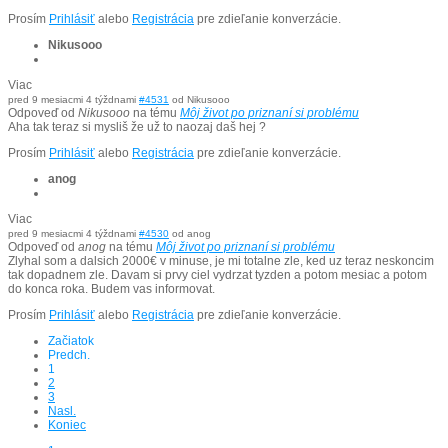
Prosím
Prihlásiť
alebo
Registrácia
pre zdieľanie konverzácie.
Nikusooo
Viac
pred 9 mesiacmi 4 týždnami
#4531
od
Nikusooo
Odpoveď od
Nikusooo
na tému
Môj život po priznaní si problému
Aha tak teraz si mysliš že už to naozaj daš hej ?
Prosím
Prihlásiť
alebo
Registrácia
pre zdieľanie konverzácie.
anog
Viac
pred 9 mesiacmi 4 týždnami
#4530
od
anog
Odpoveď od
anog
na tému
Môj život po priznaní si problému
Zlyhal som a dalsich 2000€ v minuse, je mi totalne zle, ked uz teraz neskoncim
tak dopadnem zle. Davam si prvy ciel vydrzat tyzden a potom mesiac a potom
do konca roka. Budem vas informovat.
Prosím
Prihlásiť
alebo
Registrácia
pre zdieľanie konverzácie.
Začiatok
Predch.
1
2
3
Nasl.
Koniec