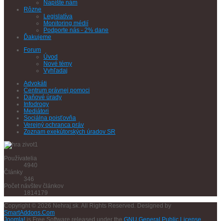
Napíšte nám
Rôzne
Legislatíva
Monitoring médií
Podporte nás - 2% dane
Ďakujeme
Forum
Úvod
Nové témy
Vyhľadaj
Advokáti
Centrum právnej pomoci
Daňové úrady
Infodrogy
Mediátori
Sociálna poisťovňa
Verejný ochranca práv
Zoznam exekútorských úradov SR
Používatelia
4940
Články
346
Počet návštev článkov
1814179
Copyright © 2026 Nehraj.sk. All Rights Reserved. Designed by
SmartAddons.Com
Joomla!
is Free Software released under the
GNU General Public License.