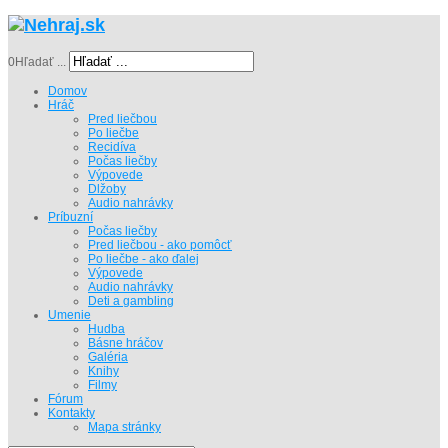
0
Hľadať ...
Domov
Hráč
Pred liečbou
Po liečbe
Recidíva
Počas liečby
Výpovede
Dlžoby
Audio nahrávky
Príbuzní
Počas liečby
Pred liečbou - ako pomôcť
Po liečbe - ako ďalej
Výpovede
Audio nahrávky
Deti a gambling
Umenie
Hudba
Básne hráčov
Galéria
Knihy
Filmy
Fórum
Kontakty
Mapa stránky