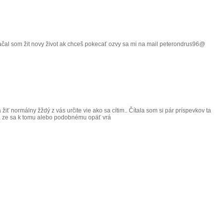
 začal som žit novy život ak chceš pokecať ozvy sa mi na mail peterondrus96@
iť normálny žždý z vás určite vie ako sa cítim.. Čítala som si pár príspevkov ta
 sa ze sa k tomu alebo podobnému opäť vrá