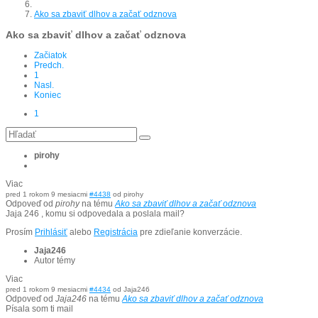
Ako sa zbaviť dlhov a začať odznova
Ako sa zbaviť dlhov a začať odznova
Začiatok
Predch.
1
Nasl.
Koniec
1
pirohy
Viac
pred 1 rokom 9 mesiacmi
#4438
od
pirohy
Odpoveď od
pirohy
na tému
Ako sa zbaviť dlhov a začať odznova
Jaja 246 , komu si odpovedala a poslala mail?
Prosím
Prihlásiť
alebo
Registrácia
pre zdieľanie konverzácie.
Jaja246
Autor témy
Viac
pred 1 rokom 9 mesiacmi
#4434
od
Jaja246
Odpoveď od
Jaja246
na tému
Ako sa zbaviť dlhov a začať odznova
Písala som ti mail