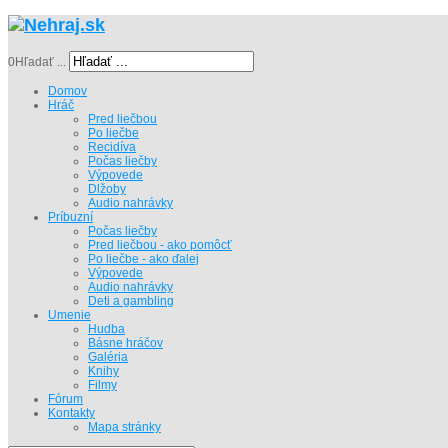
0
Hľadať ...
Domov
Hráč
Pred liečbou
Po liečbe
Recidíva
Počas liečby
Výpovede
Dlžoby
Audio nahrávky
Príbuzní
Počas liečby
Pred liečbou - ako pomôcť
Po liečbe - ako ďalej
Výpovede
Audio nahrávky
Deti a gambling
Umenie
Hudba
Básne hráčov
Galéria
Knihy
Filmy
Fórum
Kontakty
Mapa stránky