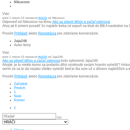
Nikusooo
Viac
pred 1 rokom 10 mesiacmi
#4429
od
Nikusooo
Odpoveď od
Nikusooo
na tému
Ako sa zbaviť dlhov a začať odznova
Ahoj ak ti smiem poradiť čo najskôr treba ist aspoň na klub do BB A nasledne na 
Prosím
Prihlásiť
alebo
Registrácia
pre zdieľanie konverzácie.
Jaja246
Autor témy
Viac
pred 1 rokom 10 mesiacmi
#4428
od
Jaja246
Ako sa zbaviť dlhov a začať odznova
bolo vytvorené
Jaja246
Ahojte, je tu niekto komu sa podarilo dlhý vzniknuté svojim hraním vyriešiť? Hráva
verím ze sa to dá nejako všetko vyriešiť keď je šla som už o dôveru najbližších 
Prosím
Prihlásiť
alebo
Registrácia
pre zdieľanie konverzácie.
Začiatok
Predch.
1
Nasl.
Koniec
1