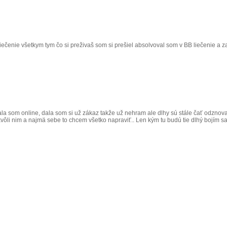
liečenie všetkym tym čo si preživaš som si prešiel absolvoval som v BB liečenie a
la som online, dala som si už zákaz takže už nehram ale dlhy sú stále čať odznova ž
a kvôli nim a najmä sebe to chcem všetko napraviť.. Len kým tu budú tie dlhý bojím