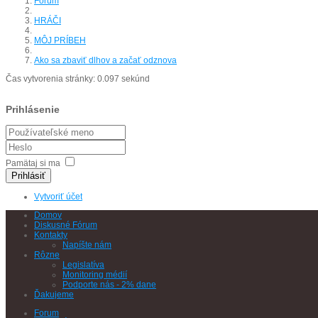
Fórum
HRÁČI
MÔJ PRÍBEH
Ako sa zbaviť dlhov a začať odznova
Čas vytvorenia stránky: 0.097 sekúnd
Prihlásenie
Pamätaj si ma
Prihlásiť
Vytvoriť účet
Domov
Diskusné Fórum
Kontakty
Napíšte nám
Rôzne
Legislatíva
Monitoring médií
Podporte nás - 2% dane
Ďakujeme
Forum