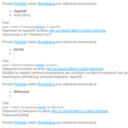
Prosím
Prihlásiť
alebo
Registrácia
pre zdieľanie konverzácie.
Jaja246
Autor témy
Viac
pred 1 rokom 9 mesiacmi
#4433
od
Jaja246
Odpoveď od
Jaja246
na tému
Ako sa zbaviť dlhov a začať odznova
Absolvoval si to? Pomohlo ti to?
Prosím
Prihlásiť
alebo
Registrácia
pre zdieľanie konverzácie.
pirohy
Viac
pred 1 rokom 9 mesiacmi
#4432
od
pirohy
Odpoveď od
pirohy
na tému
Ako sa zbaviť dlhov a začať odznova
Navštív čo najskôr centrum poradenstva pre závislých na ktorom dostaneš iste sp
Nasledujúci užívateľ(ia) povedali ďakujem:
Jaja246
Prosím
Prihlásiť
alebo
Registrácia
pre zdieľanie konverzácie.
Nikusooo
Viac
pred 1 rokom 10 mesiacmi
#4430
od
Nikusooo
Odpoveď od
Nikusooo
na tému
Ako sa zbaviť dlhov a začať odznova
Peterondrus96@
Prosím
Prihlásiť
alebo
Registrácia
pre zdieľanie konverzácie.