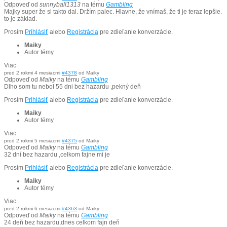
Odpoveď od
sunnyball1313
na tému
Gambling
Majky super že si takto dal. Držím palec. Hlavne, že vnímaš, že ti je teraz lepšie.
to je základ.
Prosím
Prihlásiť
alebo
Registrácia
pre zdieľanie konverzácie.
Maiky
Autor témy
Viac
pred 2 rokmi 4 mesiacmi
#4378
od
Maiky
Odpoveď od
Maiky
na tému
Gambling
Dlho som tu nebol 55 dni bez hazardu ,pekný deň
Prosím
Prihlásiť
alebo
Registrácia
pre zdieľanie konverzácie.
Maiky
Autor témy
Viac
pred 2 rokmi 5 mesiacmi
#4375
od
Maiky
Odpoveď od
Maiky
na tému
Gambling
32 dní bez hazardu ,celkom fajne mi je
Prosím
Prihlásiť
alebo
Registrácia
pre zdieľanie konverzácie.
Maiky
Autor témy
Viac
pred 2 rokmi 6 mesiacmi
#4363
od
Maiky
Odpoveď od
Maiky
na tému
Gambling
24 deň bez hazardu,dnes celkom fajn deň