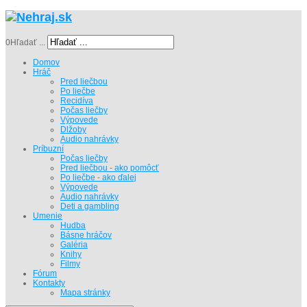
0
Hľadať ...
Domov
Hráč
Pred liečbou
Po liečbe
Recidíva
Počas liečby
Výpovede
Dlžoby
Audio nahrávky
Príbuzní
Počas liečby
Pred liečbou - ako pomôcť
Po liečbe - ako ďalej
Výpovede
Audio nahrávky
Deti a gambling
Umenie
Hudba
Básne hráčov
Galéria
Knihy
Filmy
Fórum
Kontakty
Mapa stránky