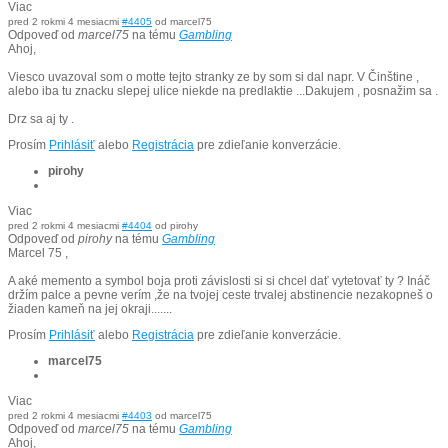
Viac
pred 2 rokmi 4 mesiacmi
#4405
od
marcel75
Odpoveď od
marcel75
na tému
Gambling
Ahoj,
Viesco uvazoval som o motte tejto stranky ze by som si dal napr. V Činštine ,
alebo iba tu znacku slepej ulice niekde na predlaktie ...Dakujem , posnažim sa .
Drz sa aj ty .
Prosím
Prihlásiť
alebo
Registrácia
pre zdieľanie konverzácie.
pirohy
Viac
pred 2 rokmi 4 mesiacmi
#4404
od
pirohy
Odpoveď od
pirohy
na tému
Gambling
Marcel 75 ,
A aké memento a symbol boja proti závislosti si si chcel dať vytetovať ty ? Ináč
držím palce a pevne verím ,že na tvojej ceste trvalej abstinencie nezakopneš o
žiaden kameň na jej okraji.......
Prosím
Prihlásiť
alebo
Registrácia
pre zdieľanie konverzácie.
marcel75
Viac
pred 2 rokmi 4 mesiacmi
#4403
od
marcel75
Odpoveď od
marcel75
na tému
Gambling
Ahoj,