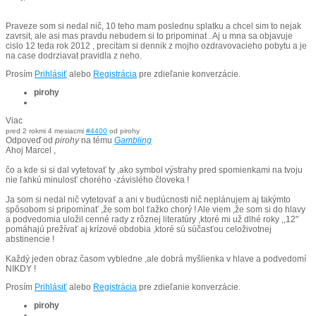
Praveze som si nedal nič, 10 teho mam poslednu splatku a chcel sim to nejak
zavrsit, ale asi mas pravdu nebudem si to pripominat . Aj u mna sa objavuje
cislo 12 teda rok 2012 , precitam si dennik z mojho ozdravovacieho pobytu a je
na case dodrziavat pravidla z neho.
Prosím
Prihlásiť
alebo
Registrácia
pre zdieľanie konverzácie.
pirohy
Viac
pred 2 rokmi 4 mesiacmi
#4400
od
pirohy
Odpoveď od
pirohy
na tému
Gambling
Ahoj Marcel ,
čo a kde si si dal vytetovať ty ,ako symbol výstrahy pred spomienkami na tvoju
nie ľahkú minulosť chorého -závislého človeka !
Ja som si nedal nič vytetovať a ani v budúcnosti nič neplánujem aj takýmto
spôsobom si pripomínať ,že som bol ťažko chorý ! Ale viem ,že som si do hlavy
a podvedomia uložil cenné rady z rôznej literatúry ,ktoré mi už dlhé roky ,,12"
pomáhajú prežívať aj krízové obdobia ,ktoré sú súčasťou celoživotnej
abstinencie !
Každý jeden obraz časom vybledne ,ale dobrá myšlienka v hlave a podvedomí
NIKDY !
Prosím
Prihlásiť
alebo
Registrácia
pre zdieľanie konverzácie.
pirohy