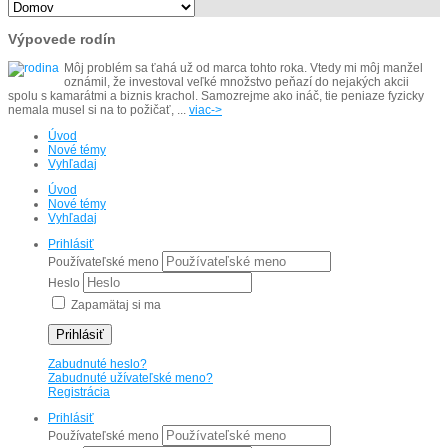
Výpovede rodín
Môj problém sa ťahá už od marca tohto roka. Vtedy mi môj manžel
oznámil, že investoval veľké množstvo peňazí do nejakých akcii
spolu s kamarátmi a biznis krachol. Samozrejme ako ináč, tie peniaze fyzicky
nemala musel si na to požičať, ...
viac->
Úvod
Nové témy
Vyhľadaj
Úvod
Nové témy
Vyhľadaj
Prihlásiť
Používateľské meno
Heslo
Zapamätaj si ma
Prihlásiť
Zabudnuté heslo?
Zabudnuté užívateľské meno?
Registrácia
Prihlásiť
Používateľské meno