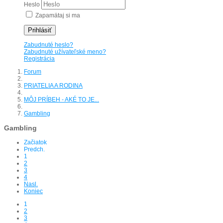
Heslo
Zapamätaj si ma
Prihlásiť
Zabudnuté heslo?
Zabudnuté užívateľské meno?
Registrácia
Forum
PRIATELIA A RODINA
MÔJ PRÍBEH - AKÉ TO JE...
Gambling
Gambling
Začiatok
Predch.
1
2
3
4
Nasl.
Koniec
1
2
3