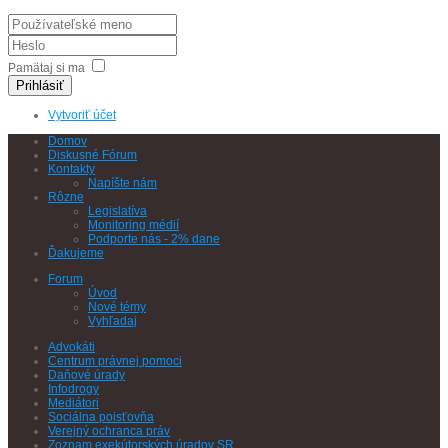
Pamätaj si ma
Prihlásiť
Vytvoriť účet
Domov
Diskusné Fórum
Kontakty
Napíšte nám
Rôzne
Legislatíva
Monitoring médií
Podporte nás - 2% dane
Ďakujeme
Forum
Úvod
Nové témy
Vyhľadaj
Advokáti
Centrum právnej pomoci
Daňové úrady
Infodrogy
Mediátori
Sociálna poisťovňa
Verejný ochranca práv
Zoznam exekútorských úradov SR