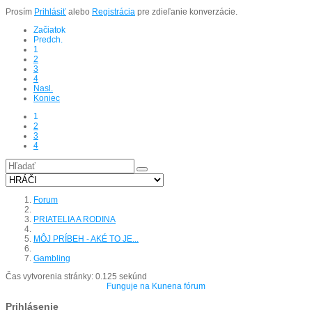
Prosím
Prihlásiť
alebo
Registrácia
pre zdieľanie konverzácie.
Začiatok
Predch.
1
2
3
4
Nasl.
Koniec
1
2
3
4
Forum
PRIATELIA A RODINA
MÔJ PRÍBEH - AKÉ TO JE...
Gambling
Čas vytvorenia stránky: 0.125 sekúnd
Funguje na
Kunena fórum
Prihlásenie