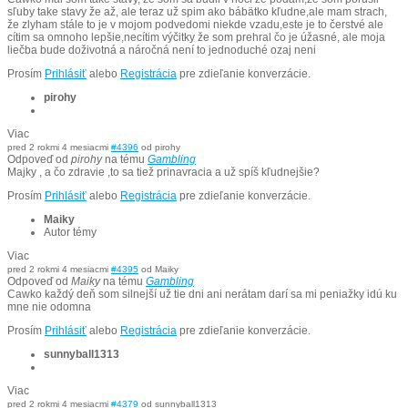
sľuby take stavy že až, ale teraz už spim ako bábätko kľudne,ale mam strach,
že zlyham stále to je v mojom podvedomi niekde vzadu,este je to čerstvé ale
cítim sa omnoho lepšie,necítim výčitky že som prehral čo je úžasné, ale moja
liečba bude doživotná a náročná není to jednoduché ozaj neni
Prosím
Prihlásiť
alebo
Registrácia
pre zdieľanie konverzácie.
pirohy
Viac
pred 2 rokmi 4 mesiacmi
#4396
od
pirohy
Odpoveď od
pirohy
na tému
Gambling
Majky , a čo zdravie ,to sa tiež prinavracia a už spíš kľudnejšie?
Prosím
Prihlásiť
alebo
Registrácia
pre zdieľanie konverzácie.
Maiky
Autor témy
Viac
pred 2 rokmi 4 mesiacmi
#4395
od
Maiky
Odpoveď od
Maiky
na tému
Gambling
Cawko každý deň som silnejší už tie dni ani nerátam darí sa mi peniažky idú ku
mne nie odomna
Prosím
Prihlásiť
alebo
Registrácia
pre zdieľanie konverzácie.
sunnyball1313
Viac
pred 2 rokmi 4 mesiacmi
#4379
od
sunnyball1313