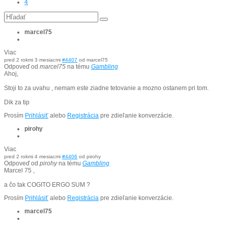
4
marcel75
Viac
pred 2 rokmi 3 mesiacmi
#4407
od
marcel75
Odpoveď od
marcel75
na tému
Gambling
Ahoj,
Stoji to za uvahu , nemam este ziadne tetovanie a mozno ostanem pri tom.
Dik za tip
Prosím
Prihlásiť
alebo
Registrácia
pre zdieľanie konverzácie.
pirohy
Viac
pred 2 rokmi 4 mesiacmi
#4406
od
pirohy
Odpoveď od
pirohy
na tému
Gambling
Marcel 75 ,
a čo tak COGITO ERGO SUM ?
Prosím
Prihlásiť
alebo
Registrácia
pre zdieľanie konverzácie.
marcel75