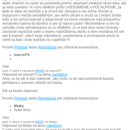
akým smerom sa vydať po poslednej prehre ,sklamaní všetkých okolo teba ,ale
aj seba samého ! A v tom všetkom prišlo UVEDOMENIE a POCHOPENIE ,že
takto to ďalej ísť nemôže a ty chceš byť zdravým a nie večne chorým a
bojujúcim s niečím neviditeľným ,ale veľmi silným a chceš sa z tvojho života
tešiť a nie večne bojovať a balansovať na hrane existencie nad priepasťou
morálneho bahna do ktorého si ale už dávno padol ! Momentálne si len na
začiatku cesty vyhrabávania sa zo všetkého ,čo si pod silou tvojej choroby -
závislosti napáchal sebe a tvojmu najbližšiemu okoliu a mne neostáva nič iné
ako ti popriať , aby ti tvoje odhodlanie ,uvedomenie a pochopenie prečo to
robíš na tejto ceste vydržalo čo najdlhšie !!!
Prosím
Prihlásiť
alebo
Registrácia
pre zdieľanie konverzácie.
marcel75
Viac
pred 2 rokmi 4 mesiacmi
#4398
od
marcel75
Odpoveď od
marcel75
na tému
Gambling
Ahoj, co by ste si dali vytetovat , aky motiv co by vam pripominal karieru
gemblera a zaroven odradil od hrania .
Dik za kazdu odpoved
Prosím
Prihlásiť
alebo
Registrácia
pre zdieľanie konverzácie.
Maiky
Autor témy
Viac
pred 2 rokmi 4 mesiacmi
#4397
od
Maiky
Odpoveď od
Maiky
na tému
Gambling
Cawko mal som take stavy, že som sa budil v noci že podam,že som porušil