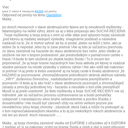
Viac
pred 2 rokmi 4 mesiacmi
#4399
od
pirohy
Odpoveď od
pirohy
na tému
Gambling
Maiky ,
po dvoch mesiacoch v stave abstinujúceho tipera ani ty nevytesníš myšlienky -
fatamorgány na veľké výhry ,ktoré sa aj u teba prejavujú ako SUCHÁ RECIDÍVA
. Tvoje myšlienky a tvoja práca s nimi sú ešte stále pod vplyvom tvojej závislosti
,pod ktorou aj naďalej sleduješ výsledky .imaginárne podávaš a následne
nadávaš na to ,že si mohol vyhrať ak by si podal ,alebo sa tešíš z toho ,ako je
dobre že si nepodal ,lebo by si zase prehral ! Ale aj toto je súčasťou prechodu
zo stavu závislosti na hazarde do stavu abstinencie bez neho ,lebo všetko je
uložené nie len v tvojom podvedomí ,ale predovšetkým v pamäťovom centre v
hlave ! A bude to tam uložené po zbytok tvojho života ! Tu ti chcem len
pripomenúť ,že aj tvoje hranie hazardných hier bola aktivita pri ktorej si vsádzal
vlastne peniaze na neisté výsledky s vidinou výhier ! Ale ako vidíš tak nakoniec
si prehral ! A aj preto si treba uvedomiť aj na tvojej ceste k trvalej abstinencii ,že
HAZARD je pozorovanie ,zhromažďovanie jednotlivých stránok akéhosi námetu
- ,,HRY" ,duševnou činnosťou , nadobúdaním poznania premýšľaním a
poznaním ! A teda aj ty ako hráč v stave abstinencie pozoruješ a zhromažďuješ
zásady a princípy jednotlivej hry - hazardu a neustále o tom ešte premýšľaš!
Musíš si aj preto uvedomiť ,že tieto myšlienky a tvoje SUCHÉ RECIDÍVY nie sú
náhodné ,ale sú súčasťou procesu uzdravovania sa a budú pomaličky
ustupovať s narastajúcou silou tvojho sebavedomie a pocitov šťastia z
dosiahnutého ! Ale musíš byť zároveň vždy na veľmi veľkom pozore pre
neviditeľnou silou tvojej choroby - závislosti ,ktorá čaká a môže ťa prekvapiť aj
v tom najneočakávanejšom okamihu a to aj po niekoľkých rokoch abstinencie a
nie len po dvoch -troch mesiacoch ......
Maiky , aj tvoja choroba závislosť viedla od EUFÓRIE z víťazstiev až k DIZFORII
z prehier až si sa nakoniec ocitol na hranie života a smrti a stal si pred rébusom