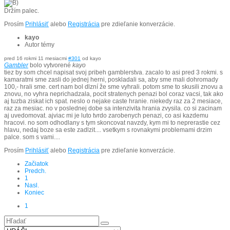
Držím palec.
Prosím
Prihlásiť
alebo
Registrácia
pre zdieľanie konverzácie.
kayo
Autor témy
pred 16 rokmi 11 mesiacmi
#301
od
kayo
Gambler
bolo vytvorené
kayo
tiez by som chcel napisat svoj pribeh gamblerstva. zacalo to asi pred 3 rokmi. s
kamaratmi sme zasli do jednej herni, poskladali sa, aby sme mali dohromady
100,- hrali sme. cert nam bol dlzní že sme vyhrali. potom sme to skusili znovu a
znovu, no vyhra neprichadzala, pocit stratenych penazi bol coraz vacsi, tak ako
aj tuzba ziskat ich spat. neslo o nejake caste hranie. niekedy raz za 2 mesiace,
raz za mesiac. no v poslednej dobe sa intenzivita hrania zvysila. co si zacinam
aj uvedomovat. ajviac mi je luto tvrdo zarobenych penazi, co asi kazdemu
hracovi. no som odhodlany s tym skoncovat navzdy, kym mi to neprerastie cez
hlavu, nedaj boze sa este zadlzit.... vsetkym s rovnakymi problemami drzim
palce. som s vami....
Prosím
Prihlásiť
alebo
Registrácia
pre zdieľanie konverzácie.
Začiatok
Predch.
1
Nasl.
Koniec
1