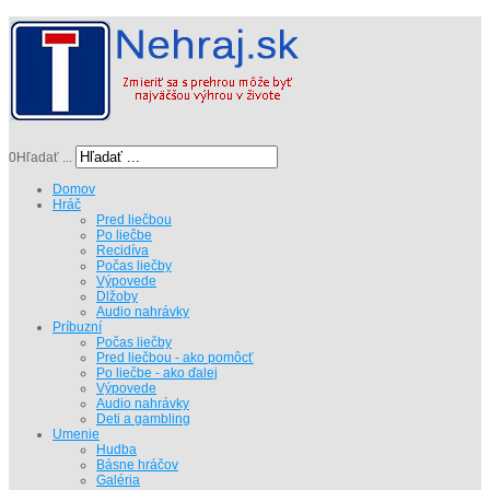
0
Hľadať ...
Domov
Hráč
Pred liečbou
Po liečbe
Recidíva
Počas liečby
Výpovede
Dlžoby
Audio nahrávky
Príbuzní
Počas liečby
Pred liečbou - ako pomôcť
Po liečbe - ako ďalej
Výpovede
Audio nahrávky
Deti a gambling
Umenie
Hudba
Básne hráčov
Galéria