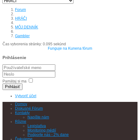
Forum
HRÁČI
MÔJ DENNÍK
Gambler
Čas vytvorenia stránky: 0.095 sekúnd
Funguje na
Kunena fórum
Prihlásenie
Pamätaj si ma
Prihlásiť
Vytvoriť účet
Domov
Diskusné Fórum
Kontakty
Napíšte nám
Rôzne
Legislatíva
Monitoring médií
Podporte nás - 2% dane
Ďakujeme