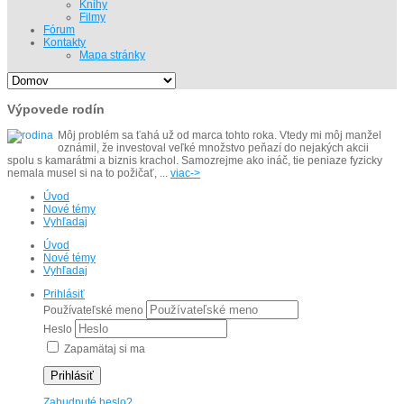
Knihy
Filmy
Fórum
Kontakty
Mapa stránky
Výpovede rodín
Môj problém sa ťahá už od marca tohto roka. Vtedy mi môj manžel
oznámil, že investoval veľké množstvo peňazí do nejakých akcii
spolu s kamarátmi a biznis krachol. Samozrejme ako ináč, tie peniaze fyzicky
nemala musel si na to požičať, ...
viac->
Úvod
Nové témy
Vyhľadaj
Úvod
Nové témy
Vyhľadaj
Prihlásiť
Používateľské meno
Heslo
Zapamätaj si ma
Prihlásiť
Zabudnuté heslo?