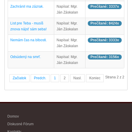
Zachránil ma zázrak.
Napísal: Mgr.
Prečítané: 3337x
Ján Záskalan
List pre Teba - musíš
Napísal: Mgr.
Prečítané: 8424x
znova nájsť sám seba!
Ján Záskalan
Nemám čas na blbosti.
Napísal: Mgr.
Prečítané: 3333x
Ján Záskalan
Odsúdený na smrť.
Napísal: Mgr.
Prečítané: 3156x
Ján Záskalan
Strana 2 z 2
Začiatok
Predch.
1
2
Nasl.
Koniec
Domov
Diskusné Fórum
Kontakty