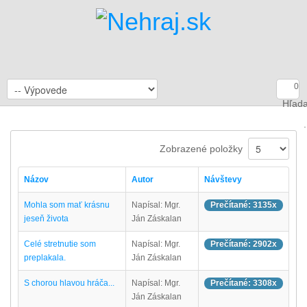
0
Hľada
.
Zobrazené položky
Názov
Autor
Návštevy
Mohla som mať krásnu
Napísal: Mgr.
Prečítané: 3135x
jeseň života
Ján Záskalan
Celé stretnutie som
Napísal: Mgr.
Prečítané: 2902x
preplakala.
Ján Záskalan
S chorou hlavou hráča...
Napísal: Mgr.
Prečítané: 3308x
Ján Záskalan