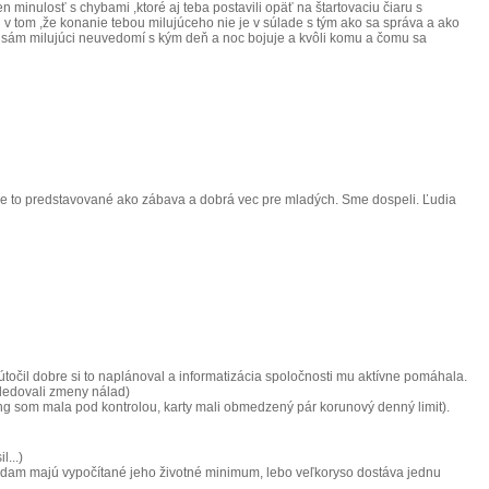
en minulosť s chybami ,ktoré aj teba postavili opäť na štartovaciu čiaru s
i v tom ,že konanie tebou milujúceho nie je v súlade s tým ako sa správa a ako
 si sám milujúci neuvedomí s kým deň a noc bojuje a kvôli komu a čomu sa
a je to predstavované ako zábava a dobrá vec pre mladých. Sme dospeli. Ľudia
zaútočil dobre si to naplánoval a informatizácia spoločnosti mu aktívne pomáhala.
sledovali zmeny nálad)
king som mala pod kontrolou, karty mali obmedzený pár korunový denný limit).
...)
y; hádam majú vypočítané jeho životné minimum, lebo veľkoryso dostáva jednu