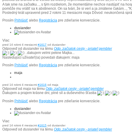
A tak sme na začiatku..., s tým rozdielom, že momentálne nechce nastúpiť na hosp
pomôže mu vrátiť sa k abstinencii. On sa tvári, že si verí a ja zmätene čakám...
Posledný krát upravené:pred 2 rokmi 11 mesiacmi
maja
Dôvod: neukončená spr
Prosím
Prihlásiť
alebo
Registrácia
pre zdieľanie konverzácie.
dusiander
Viac
pred 14 rokmi 4 mesiacmi
#1617
od
dusiander
Odpoveď od
dusiander
na tému
Odp.:začiatok cesty - priateľ gembler
..dakujem velmi pekne Majka...
Nasledujúci užívateľ(ia) povedali ďakujem:
maja
Prosím
Prihlásiť
alebo
Registrácia
pre zdieľanie konverzácie.
maja
pred 14 rokmi 4 mesiacmi
#1616
od
maja
Odpoveď od
maja
na tému
Odp.:začiatok cesty - priateľ gembler
Ďakujem a prajem krásne dni, plné síl a duševného šťastia
Prosím
Prihlásiť
alebo
Registrácia
pre zdieľanie konverzácie.
dusiander
Viac
pred 14 rokmi 4 mesiacmi
#1615
od
dusiander
Odpoveď od
dusiander
na tému
Odp.:začiatok cesty - priateľ gembler