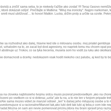
oluzávislá a zničiť sama seba, to je niekedy ťažšie ako zostať !!!! Teraz časovo n
ktoré dokázali odíjsť. Prečítajte si Matkina: "Miluj ma ironicky". Najprv narkoman, 
smrti musí ubližovať.... to hovorí Matkin. Lucka, držím prsty a určite sa ozvite. Pek
j tazke sa rozhodnut ako dalej, hlavne ked ide o milovanu osobu. moj priatel gembl
ol, vzhalodm na to, ze zacal byt dost agresivny, no napriek tomu mu chcem opat p
l abstinuje uz 7rokov, co sa tyka liecenia, musela som ho vodit za ruku ako skolka
 domacnosti a dcerky. nedokazem vsak hodit niekoho cez palubu, aj ked by to bol
te sa na cloveka najblissieho tvojmu srdcu musis pozerat predovsetkym ,ako na chor
i po vsetkom co si si doteraz,,uzila",ale tu na, a to nie len v tvojom pripade treb
Ale sama mozes vidiet ze manzel odisiel ,,len" k dalsej jeho milujucej osobe a to 
vedomujuce si a racionalne!Manzel tak,ako lubi deti tak lubi aj teba,o com iste ne
iadat.Mozna on sam ani nevie pomenovat pricinu,ktora mu brani spravit prvy razny