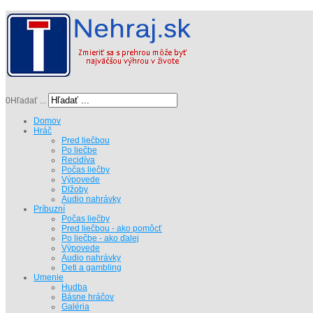
0
Hľadať ...
Domov
Hráč
Pred liečbou
Po liečbe
Recidíva
Počas liečby
Výpovede
Dlžoby
Audio nahrávky
Príbuzní
Počas liečby
Pred liečbou - ako pomôcť
Po liečbe - ako ďalej
Výpovede
Audio nahrávky
Deti a gambling
Umenie
Hudba
Básne hráčov
Galéria