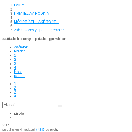
Fórum
PRIATELIA A RODINA
MÔJ PRÍBEH - AKÉ TO JE...
začiatok cesty - priateľ gembler
začiatok cesty - priateľ gembler
Začiatok
Predch.
1
2
3
4
Nasl.
Koniec
1
2
3
4
pirohy
Viac
pred 2 rokmi 4 mesiacmi
#4385
od
pirohy