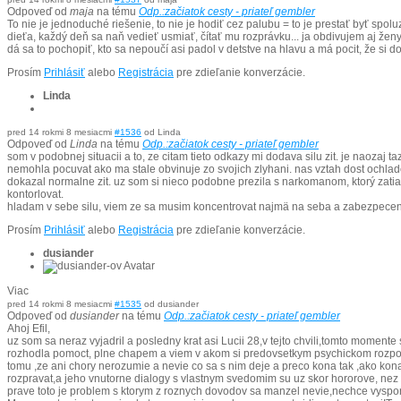
Odpoveď od
maja
na tému
Odp.:začiatok cesty - priateľ gembler
To nie je jednoduché riešenie, to nie je hodiť cez palubu = to je prestať byť sp
dieťa, každý deň sa naň vedieť usmiať, čítať mu rozprávku... ja obdivujem aj ženy, 
dá sa to pochopiť, kto sa nepoučí asi padol v detstve na hlavu a má pocit, že si do 
Prosím
Prihlásiť
alebo
Registrácia
pre zdieľanie konverzácie.
Linda
pred 14 rokmi 8 mesiacmi
#1536
od
Linda
Odpoveď od
Linda
na tému
Odp.:začiatok cesty - priateľ gembler
som v podobnej situacii a to, ze citam tieto odkazy mi dodava silu zit. je naoza
nemohla pocuvat ako ma stale obvinuje zo svojich zlyhani. nas vztah dost ochlad
dokazal normalne zit. uz som si nieco podobne prezila s narkomanom, ktorý zatia
kontorlovat.
hladam v sebe silu, viem ze sa musim koncentrovat najmä na seba a zabezpecenie
Prosím
Prihlásiť
alebo
Registrácia
pre zdieľanie konverzácie.
dusiander
Viac
pred 14 rokmi 8 mesiacmi
#1535
od
dusiander
Odpoveď od
dusiander
na tému
Odp.:začiatok cesty - priateľ gembler
Ahoj Efil,
uz som sa neraz vyjadril a posledny krat asi Lucii 28,v tejto chvili,tomto momen
rozhodla pomoct, plne chapem a viem v akom si predovsetkym psychickom rozpolozen
tomu ,ze ani chory nerozumie a nevie co sa s nim deje a preco kona tak ,ako kona!
rozpravat,a jeho vnutorne dialogy s vlastnym svedomim su uz skor hororove, nez u
prave toto je problem s ktorym z roznych dovodov sa manzel nevie,nechce vyspor