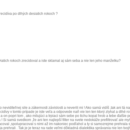
 recidíva po dlhých desiatich rokoch ?
viatich rokoch zrecidoval a iste sklamal aj sám seba a nie len jeho manželku?
eviditeľnej sile a zákernosti závislosti a neverili mi ! Ako samá vidíš ,tak ani tá na
ecidívy v tomto prípade je iste veľa a odpovede naň vie len ten ktorý zlyhal a dlhé 
 a on popri tom , ako milujúci a trpiaci sám sebe po tichu kopal hrob a tebe ďalšie 
ina ! Si samá svedkom ,že ani ten najlepší filter na svete nedokáže prefiltrovať ale
oval ,spolupracoval s nimi až im nakoniec podľahol a ty si samozrejme prehrala s n
ja prehrali . Tak je je teraz na rade veľmi dôkladná dialektika správania nie len tv