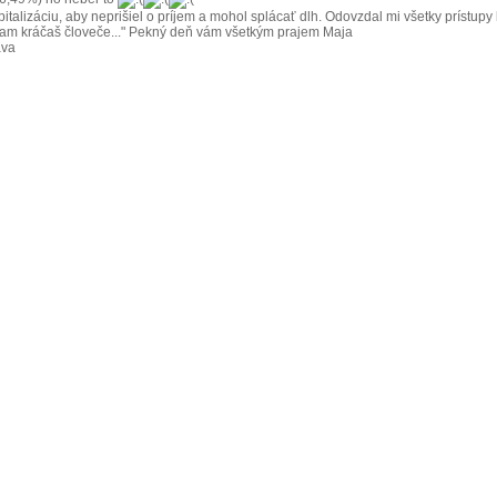
italizáciu, aby neprišiel o príjem a mohol splácať dlh. Odovzdal mi všetky prístup
, "Kam kráčaš človeče..." Pekný deň vám všetkým prajem Maja
áva