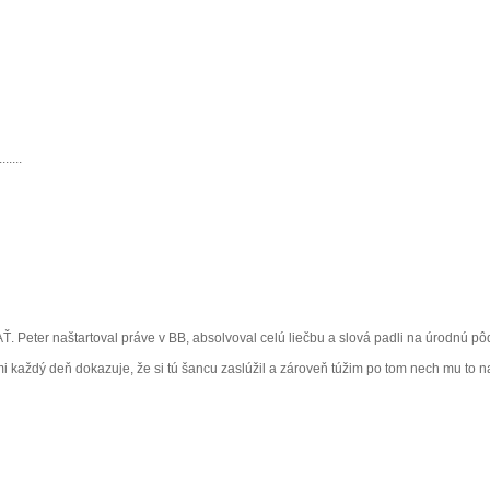
....
eter naštartoval práve v BB, absolvoval celú liečbu a slová padli na úrodnú pôd
 každý deň dokazuje, že si tú šancu zaslúžil a zároveň túžim po tom nech mu to na