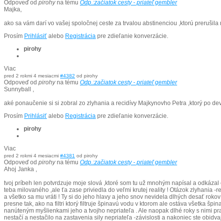
Odpoveď od
pirohy
na tému
Odp.:začiatok cesty - priateľ gembler
Majka,
ako sa vám darí vo vašej spoločnej ceste za trvalou abstinenciou ,ktorú prerušila
Prosím
Prihlásiť
alebo
Registrácia
pre zdieľanie konverzácie.
pirohy
Viac
pred 2 rokmi 4 mesiacmi
#4382
od
pirohy
Odpoveď od
pirohy
na tému
Odp.:začiatok cesty - priateľ gembler
Sunnyball ,
aké ponaučenie si si zobral zo zlyhania a recidívy Majkynovho Petra ,ktorý po de
Prosím
Prihlásiť
alebo
Registrácia
pre zdieľanie konverzácie.
pirohy
Viac
pred 2 rokmi 4 mesiacmi
#4381
od
pirohy
Odpoveď od
pirohy
na tému
Odp.:začiatok cesty - priateľ gembler
Ahoj Janka ,
tvoj príbeh len potvrdzuje moje slová ,ktoré som tu už mnohým napísal a odkázal o n
teba milovaného ,ale ťa zase priviedla do veľmi krutej reality ! Otázok zlyhania -r
a všetko sa mu vráti ! Ty si do jeho hlavy a jeho snov nevidela dlhých desať rokov
presne tak, ako na filtri ktorý filtruje špinavú vodu v ktorom ale ostáva všetka šp
nanúteným myšlienkami jeho a tvojho nepriateľa . Ale naopak dlhé roky s nimi prac
nestačí a nestačilo na zastavenia sily nepriateľa -závislosti a nakoniec ste obidva