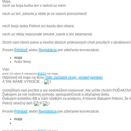
Maja,
nech sa tvoja tuzba len v radost uz meni
nech uz len ,zdravie,a ststie je vo vasom porozumeni!
nech tvoja laska Petrovi oci kazdy den otvara
nech uz nikdy nepoznate smutok ,narek a ani sklamania!
Drzim vam obom palce a mnoho dalsich prekrasnych chvil prezitych v abstinencii...
Prosím
Prihlásiť
alebo
Registrácia
pre zdieľanie konverzácie.
maja
Autor témy
Viac
pred 14 rokmi 4 mesiacmi
#1612
od
maja
Odpoveď od
maja
na tému
Odp.:začiatok cesty - priateľ gembler
A TAK MÁME VÝROČIE ....
rozmýšľam nad pocitmi a asi nedokážem oslavovať. Ale určite chcem POĎAKOVAŤ. P
Ďakujem za rok rodinnej pohody, spolupatričnosti a obyčajnej lásky.
Ďakujem kolektívu BB a Vám všetkým za podporu. A hlavne ďakujem Petrovi, že mi
Pekný slnečný deň !
Prosím
Prihlásiť
alebo
Registrácia
pre zdieľanie konverzácie.
maja
pred 14 rokmi 8 mesiacmi
#1537
od
maja