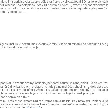
ale si im nepripisovala až takú dôležitosť ,akú by si vyžadovali ! Dnes je to ale už l
 a nechať ho potopiť sa . A tak žiť neustále v strehu , strachu a v podozrievavost
om boji so silou nevideného ,ale zase trpezlivo čakajúceho nepriateľa ,ale pokiaľ
nár z minulosti ......
nky ani inštitúcie nezaujíma človerk ako taký. Všade sú reklamy na hazardné hry 
hké. Len silný jedinci obstoja.
počúvali, nezabudnite byť ostražitý, nepriateľ zaútočí v slabej chvíli..., a on veru 
finančné dlhy bankrotom, výplata prichádzala na môj účet, chodili sme do klubov a 
stupe a tak si zriadil účet a výplata mu začala chodiť na jeho vlastný (internetbai
 obmedzuje tichá kontrola jeho účtu (mToken mi blokuje ľahkosť prístupu.
úšať o schválenie úveru
 mu bráni v opätovnom zadlžení (teraz som si už istá, že v hotovosti už niečo skúsil
vi sa otvára cesta (banka ho notifikuje "úver na čokoľvek" a to všetko na dva klik
16,49%) no neber to