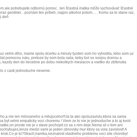
emôžem ale potrebujete odbornú pomoc.. len šťastná matka môže vychovávať šťastné
teraz gembler... poznám ten príbeh, najprv alkohol potom.... . Komu sa to stane raz,
ný deň
uje uz velmi dlho, mame spolu dcerku a minuly tyzden som ho vyhodila, lebo som uz
odat pomocnu ruku, pretoze by som bola rada, keby bol so svojou dcerou a
ra, kazdy den do liecebne po dobu niekolkych mesiacov a vsetko do zblbnutia
o z casti jednoduche riesenie.
eho,a nie len milovaneho a milujuceho!!!Ja ta ako spoluzavislu,ktora sa sama
a byt velmi empaticky voci choremu ! Viem ze to nie je jednoduche a to aj kvoli
matke,on proste nie je v stave pochopit co sa s nim deje.Nema sil o tom ani
pochybujes,lenze medzi vami je jeden obrovsky mur ktory sa vola zavislost! A
 krok.Co je to?Strach,hamba,neznalost vlastneho problemu voci sile choroby!