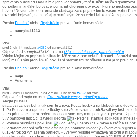
správania a dohľadu nad ním a jeho konaniami ,ktoré ti určite niečo signalizovali ,
odhodlaním aj ďalej bojovať a pomáhať chorému človekovi ,ktorého nechceš opustiť
hovorí ! Neviem aké opatrenia ste obidvaja zase prijali v tomto vašom veľmi ťažk
rozhodol bojovať ,tak musíš aj ty rátať s tým ,že sa veľmi ľahko môže zopakovať sce
Prosím
Prihlásiť
alebo
Registrácia
pre zdieľanie konverzácie.
sunnyball1313
Viac
pred 2 rokmi 4 mesiacmi
#4380
od
sunnyball1313
Odpoveď od
sunnyball1313
na tému
Odp.:začiatok cesty - priateľ gembler
Vďaka Majka za popísanie situácie. Môže sa z toho veľa ľudí poučiť. Bohužial ba
ktorý majú s tým problém sú pokúšaní nástrahami zo všadial a nie je to pre nich ľa
Prosím
Prihlásiť
alebo
Registrácia
pre zdieľanie konverzácie.
maja
Autor témy
Viac
pred 2 rokmi 11 mesiacmi
-
pred 2 rokmi 11 mesiacmi
#4303
od
maja
Odpoveď od
maja
na tému
Odp.:začiatok cesty - priateľ gembler
Ahojte priatelia,
strata ostražitosti bolí a tak som tu znova. Počas liečby a na kluboch sme dookola 
1. Po Petrovom prepustení z liečby sme všetko vzorne dodržiavali (vyriešili sme 
2. Po pár rokoch menil prácu - nechceli sme, aby mal "pochybnú" povesť už pri ná
3. V bankovej inštitúcii zaviedli georga
- Peter si sťahuje aplikáciu a mne sa
4. Pomaly prichádza pokušiteľ
od liečby ubehlo cca 9 rokov a začína sa pok
5. V danom období našťastie ešte bol po bankrote uvedený v úverovom registri a to
6. 10-ty rok od vyhlásenia bankrotu - úverový register vymazáva históriu a hráčo
pôžičku za druhou a to všetko za krásny neprehliadnuteľný úrok 11,99% RPMN 