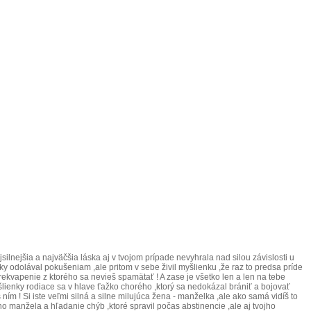
jsilnejšia a najväčšia láska aj v tvojom prípade nevyhrala nad silou závislosti u
roky odolával pokušeniam ,ale pritom v sebe živil myšlienku ,že raz to predsa príde
prekvapenie z ktorého sa nevieš spamätať ! A zase je všetko len a len na tebe
 myšlienky rodiace sa v hlave ťažko chorého ,ktorý sa nedokázal brániť a bojovať
ím ! Si iste veľmi silná a silne milujúca žena - manželka ,ale ako samá vidíš to
ojho manžela a hľadanie chýb ,ktoré spravil počas abstinencie ,ale aj tvojho